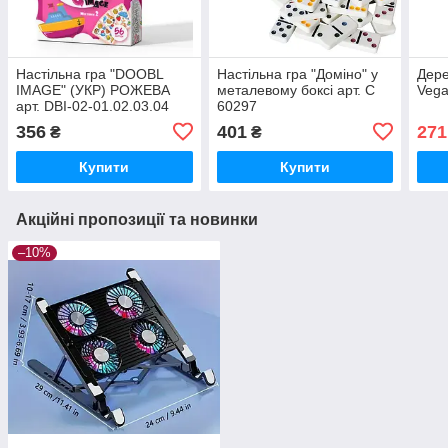
Настільна гра "DOOBL
Настільна гра "Доміно" у
Дере
IMAGE" (УКР) РОЖЕВА
металевому боксі арт. C
Vega
арт. DBI-02-01.02.03.04
60297
356
401
271
₴
₴
Купити
Купити
Акційні пропозиції та новинки
–10%