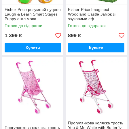
Fisher-Price розумний цуценя
Fisher-Price Imaginext
Laugh & Learn Smart Stages
Woodland Castle Замок зі
Puppy англ.мова
звуковими еф.
Готово до відправки
Готово до відправки
1 399
899
₴
₴
Купити
Купити
Прогулянкова коляска трость
Прогулянкова коляска трость
You & Me White with Butterfly