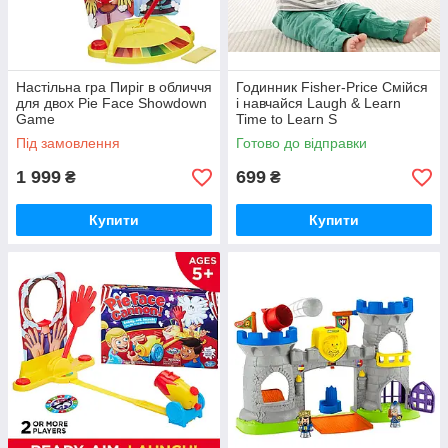
Настільна гра Пиріг в обличчя
Годинник Fisher-Price Смійся
для двох Pie Face Showdown
і навчайся Laugh & Learn
Game
Time to Learn S
Під замовлення
Готово до відправки
1 999
699
₴
₴
Купити
Купити