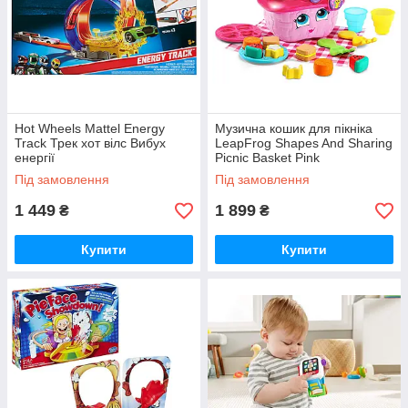
Hot Wheels Mattel Energy
Музична кошик для пікніка
Track Трек хот вілс Вибух
LeapFrog Shapes And Sharing
енергії
Picnic Basket Pink
Під замовлення
Під замовлення
1 449
1 899
₴
₴
Купити
Купити