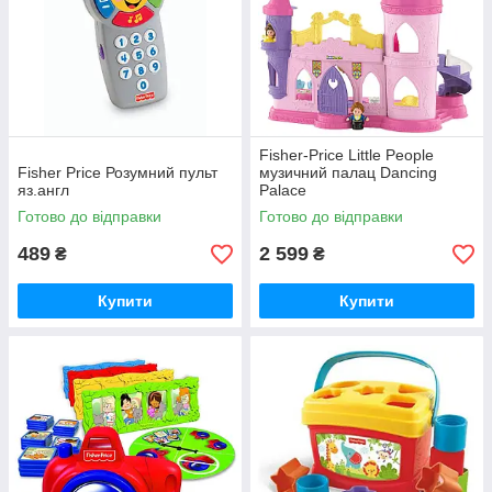
Fisher-Price Little People
Fisher Price Розумний пульт
музичний палац Dancing
яз.англ
Palace
Готово до відправки
Готово до відправки
489
2 599
₴
₴
Купити
Купити