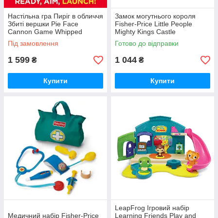
Настільна гра Пиріг в обличчя
Замок могутнього короля
Збиті вершки Pie Face
Fisher-Price Little People
Cannon Game Whipped
Mighty Kings Castle
Cream
Під замовлення
Готово до відправки
1 599
1 044
₴
₴
Купити
Купити
LeapFrog Ігровий набір
Медичний набір Fisher-Price
Learning Friends Play and