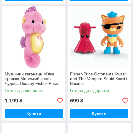
Музичний каганець М'яка
Fisher-Price Octonauts Kwazii
іграшка Морський коник
and The Vampire Squid Квазі і
Чудеса Океану Fisher-Price
Вампір
Soothe and Glow Seahorse
Готово до відправки
Готово до відправки
1 199
699
₴
₴
Купити
Купити