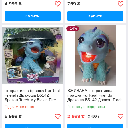
4 999
769
₴
₴
Купити
Купити
–14%
Інтерактивна іграшка FurReal
ВЖИВАНА Інтерактивна
Friends Дракоша В5142
іграшка FurReal Friends
Дракон Torch My Blazin Fire
Дракоша В5142 Дракон Torch
Breathing Dragon
My Blazin Fire Breathing
Під замовлення
Готово до відправки
Dragon
6 999
2 999
₴
₴
3 499 ₴