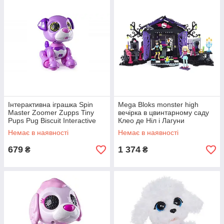
Інтерактивна іграшка Spin
Mega Bloks monster high
Master Zoomer Zupps Tiny
вечірка в цвинтарному саду
Pups Pug Biscuit Interactive
Клео де Ніл і Лагуни
Puppy Щеня Заппи Мопс
Немає в наявності
Немає в наявності
Бісквіт
679
1 374
₴
₴