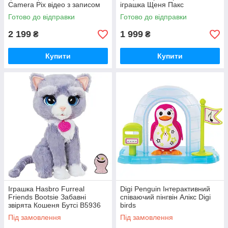
Camera Pix відео з записом
іграшка Щеня Пакс
рожевий
Готово до відправки
Готово до відправки
2 199
1 999
₴
₴
Купити
Купити
Іграшка Hasbro Furreal
Digi Penguin Інтерактивний
Friends Bootsie Забавні
співаючий пінгвін Алікс Digi
звірята Кошеня Бутсі B5936
birds
Під замовлення
Під замовлення