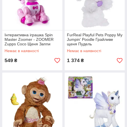
Інтерактивна іграшка Spin
FurReal Playful Pets Poppy My
Master Zoomer - ZOOMER
Jumpin' Poodle Грайливе
Zupps Coco Щеня Заппи
щеня Пудель
Пудель Коко
Немає в наявності
Немає в наявності
549
1 374
₴
₴