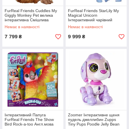
FurReal Friends Cuddles My
FurReal Friends StarLily My
Giggly Monkey Pet велика
Magical Unicorn
інтерактивна Смішлива
Інтерактивний чарівний
мавпочка від Hasbro
єдиноріг СтарЛили
Немає в наявності
Немає в наявності
7 799
9 999
₴
₴
Інтерактивний Папуга
Zoomer Інтерактивне щеня
FurReal Friends The Show
пудель джеллибин Zupps
Bird Rock-a-too Англ.мова
Tiny Pups Poodle Jelly Bean