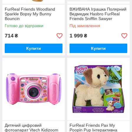
FurReal Friends Woodland
ВЖИВАНА Іграшка Полярний
Sparkle Bopsy My Bunny
Ведмедик Hasbro FurReal
Bouncin
Friends Snifflin Sawyer
Готово до відправки
Під замовлення
714
1 999
₴
₴
Купити
Купити
Дитячий цифровий
FurReal Friends Pax My
фотоапарат Vtech Kidizoom
Poopin Pup Інтерактивна