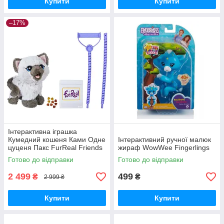
Купити
Купити
–17%
Інтерактивна іграшка
Кумедний кошеня Ками Одне
Інтерактивний ручної малюк
цуценя Пакс FurReal Friends
жираф WowWee Fingerlings
Kami My Poopin Kitty
Готово до відправки
Готово до відправки
2 499
499
₴
₴
2 999 ₴
Купити
Купити