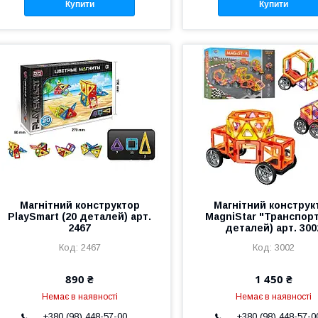
Купити
Купити
Магнітний конструктор
Магнітний конструк
PlaySmart (20 деталей) арт.
MagniStar "Транспорт
2467
деталей) арт. 300
2467
3002
890 ₴
1 450 ₴
Немає в наявності
Немає в наявності
+380 (98) 448-57-00
+380 (98) 448-57-0