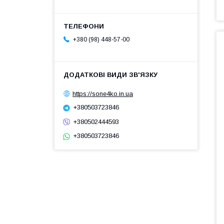
+380 (98) 448-57-00
https://sone4ko.in.ua
+380503723846
+380502444593
+380503723846