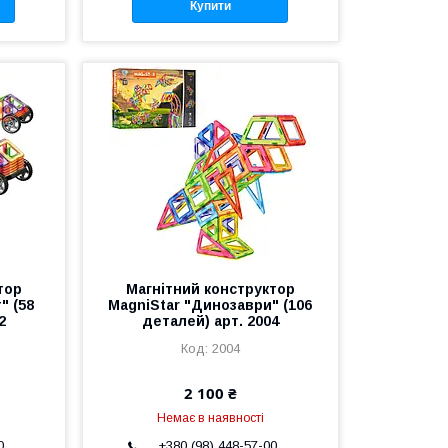
Купити
тор
Магнітний конструктор
" (58
MagniStar "Динозаври" (106
2
деталей) арт. 2004
2004
2 100 ₴
Немає в наявності
0
+380 (98) 448-57-00