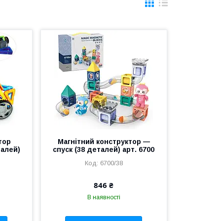
тор
Магнітний конструктор —
талей)
спуск (38 деталей) арт. 6700
6700/38
846 ₴
В наявності