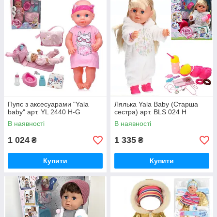
Пупс з аксесуарами "Yala
Лялька Yala Baby (Старша
baby" арт. YL 2440 H-G
сестра) арт. BLS 024 H
В наявності
В наявності
1 024
1 335
₴
₴
Купити
Купити