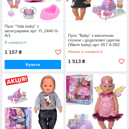
Пупс "Yala baby" з
аксесуарами арт. YL 2440 G-
A/1
Пупс "Baby" з магнітною
соскою і додаткової одягом
В наявності
(Warm baby) арт. 057 A-582
1 157
Немає в наявності
₴
1 513
₴
Купити