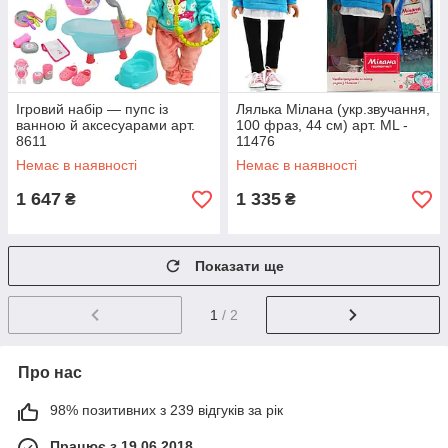
Ігровий набір — пупс із
Лялька Мілана (укр.звучання,
ванною й аксесуарами арт.
100 фраз, 44 см) арт. ML -
8611
11476
Немає в наявності
Немає в наявності
1 647
1 335
₴
₴
Показати ще
1
/ 2
Про нас
98% позитивних з 239 відгуків за рік
Працює з 19.06.2018