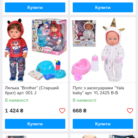
Купити
Купити
Лялька "Brother" (Старший
Пупс з аксесуарами "Yala
брат) арт. 001 J
baby" арт. YL 2425 B-B
В наявності
В наявності
1 424
668
₴
₴
Купити
Купити