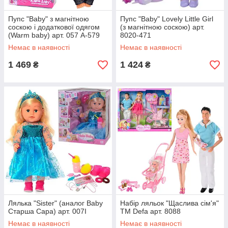
Пупс "Baby" з магнітною
Пупс "Baby" Lovely Little Girl
соскою і додаткової одягом
(з магнітною соскою) арт.
(Warm baby) арт. 057 A-579
8020-471
Немає в наявності
Немає в наявності
1 469
1 424
₴
₴
Лялька "Sister" (аналог Baby
Набір ляльок "Щаслива сім'я"
Старша Сара) арт. 007I
TM Defa арт. 8088
Немає в наявності
Немає в наявності