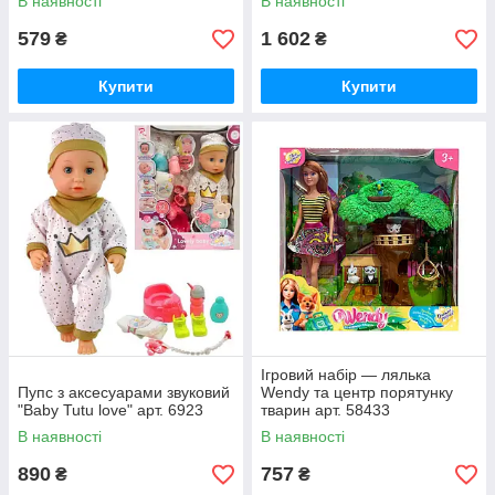
В наявності
В наявності
579
1 602
₴
₴
Купити
Купити
Ігровий набір — лялька
Пупс з аксесуарами звуковий
Wendy та центр порятунку
"Baby Tutu love" арт. 6923
тварин арт. 58433
В наявності
В наявності
890
757
₴
₴