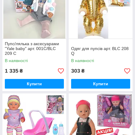
Пупс/лялька з аксесуарами
"Yale baby" арт. 001C/BLC
Одяг для пупсів арт. BLC 208
209 C
Q
В наявності
В наявності
1 335
303
₴
₴
Купити
Купити