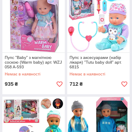
Пупс "Baby" з магнітною
Пупс з аксесуарами (набір
соскою (Warm baby) арт. WZJ
лікаря) "Tutu baby doll" арт.
058 A-593
6815
Немає в наявності
Немає в наявності
935
712
₴
₴