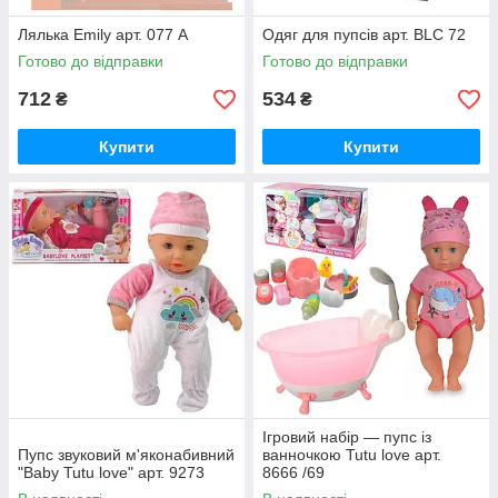
Лялька Emily арт. 077 A
Одяг для пупсів арт. BLC 72
Готово до відправки
Готово до відправки
712
534
₴
₴
Купити
Купити
Ігровий набір — пупс із
Пупс звуковий м'яконабивний
ванночкою Tutu love арт.
"Baby Tutu love" арт. 9273
8666 /69