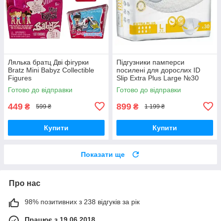
Лялька братц Дві фігурки
Підгузники памперси
Bratz Mini Babyz Collectible
посилені для дорослих ID
Figures
Slip Extra Plus Large №30
розмір L 115см-155 см
Готово до відправки
Готово до відправки
449
899
₴
₴
599 ₴
1 199 ₴
Купити
Купити
Показати ще
Про нас
98% позитивних з 238 відгуків за рік
Працює з 19.06.2018