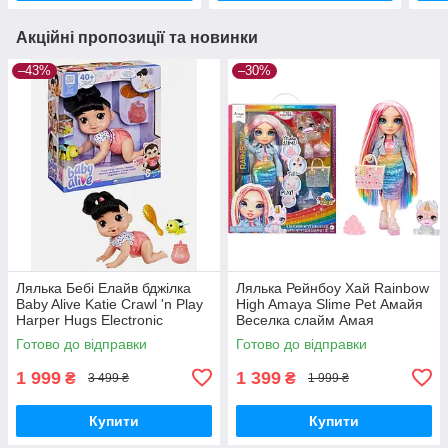
Акційні пропозиції та новинки
–43%
–30%
Лялька Бебі Елайв бджілка
Лялька Рейнбоу Хай Rainbow
Baby Alive Katie Crawl 'n Play
High Amaya Slime Pet Амайя
Harper Hugs Electronic
Веселка слайм Амая
Crawling
Готово до відправки
Готово до відправки
1 999
1 399
₴
₴
3 499 ₴
1 999 ₴
Купити
Купити