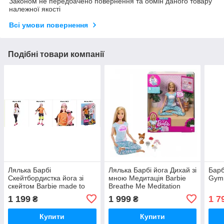
Законом не передбачено повернення та обмін даного товару
належної якості
Всі умови повернення
Подібні товари компанії
Лялька Барбі
Лялька Барбі йога Дихай зі
Барб
Скейтбордистка йога зі
мною Медитація Barbie
Gymn
скейтом Barbie made to
Breathe Me Meditation
Move Skateboarder
GNK01
1 199
1 999
1 7
₴
₴
Купити
Купити