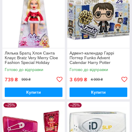
Лялька Братц Хлоя Санта
Адвент-календар Гаррі
Клаус Bratz Very Merry Cloe
Поттер Funko Advent
Fashion Special Holiday
Calendar Harry Potter
Готово до відправки
Готово до відправки
739
3 699
₴
₴
999 ₴
4 999 ₴
Купити
Купити
–25%
–25%