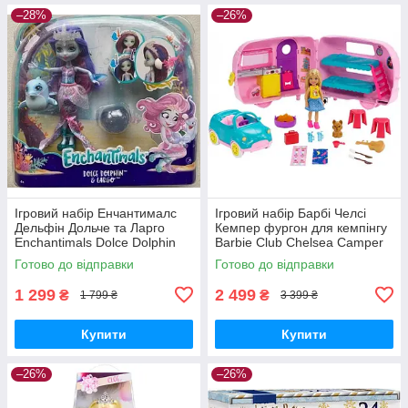
–28%
–26%
Ігровий набір Енчантималс
Ігровий набір Барбі Челсі
Дельфін Дольче та Ларго
Кемпер фургон для кемпінгу
Enchantimals Dolce Dolphin
Barbie Club Chelsea Camper
Largo FKV55
Готово до відправки
Готово до відправки
1 299
2 499
₴
₴
1 799 ₴
3 399 ₴
Купити
Купити
–26%
–26%