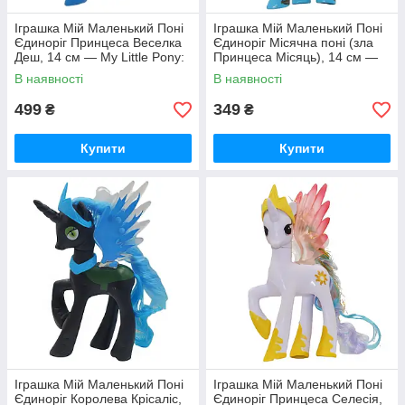
Іграшка Мій Маленький Поні
Іграшка Мій Маленький Поні
Єдиноріг Принцеса Веселка
Єдиноріг Місячна поні (зла
Деш, 14 см — My Little Pony:
Принцеса Місяць), 14 см —
Rainbow Dash
My Little Pony: Nightmare
В наявності
В наявності
Moon
499
349
₴
₴
Купити
Купити
Іграшка Мій Маленький Поні
Іграшка Мій Маленький Поні
Єдиноріг Королева Крісаліс,
Єдиноріг Принцеса Селесія,