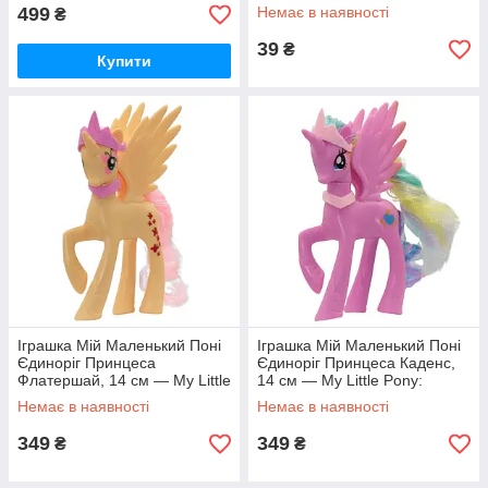
Applejack
499
Немає в наявності
₴
39
₴
Купити
Іграшка Мій Маленький Поні
Іграшка Мій Маленький Поні
Єдиноріг Принцеса
Єдиноріг Принцеса Каденс,
Флатершай, 14 см — My Little
14 см — My Little Pony:
Pony: Princess Fluttershy
Princess Cadance
Немає в наявності
Немає в наявності
349
349
₴
₴