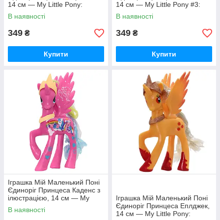
14 см — My Little Pony:
14 см — My Little Pony #3:
Queen Chrysalis
Princess Celestia
В наявності
В наявності
349
349
₴
₴
Купити
Купити
Іграшка Мій Маленький Поні
Єдиноріг Принцеса Каденс з
ілюстрацією, 14 см — My
Іграшка Мій Маленький Поні
Little Pony: Princess Cadance
Єдиноріг Принцеса Еплджек,
В наявності
14 см — My Little Pony: