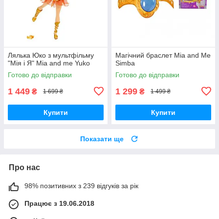
Лялька Юко з мультфільму
Магічний браслет Mia and Me
"Мія і Я" Mia and me Yuko
Sіmba
Готово до відправки
Готово до відправки
1 449
1 299
₴
₴
1 699 ₴
1 499 ₴
Купити
Купити
Показати ще
Про нас
98% позитивних з 239 відгуків за рік
Працює з 19.06.2018