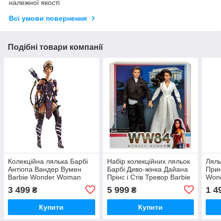
належної якості
Всі умови повернення
Подібні товари компанії
Колекційна лялька Барбі
Набір колекційних ляльок
Ляль
Антіопа Вандер Вумен
Барбі Диво-жінка Дайана
Прин
Barbie Wonder Woman
Прінс і Стів Тревор Barbie
Won
Antiope
Wonder Woman Diana
Prin
3 499
5 999
1 4
₴
₴
Prince
Купити
Купити