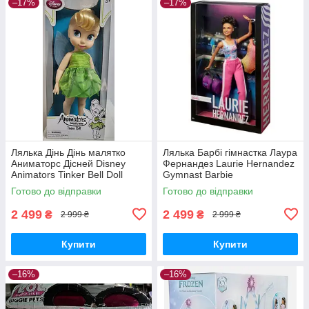
–17%
–17%
Лялька Дінь Дінь малятко
Лялька Барбі гімнастка Лаура
Аниматорс Дісней Disney
Фернандез Laurie Hernandez
Animators Tinker Bell Doll
Gymnast Barbie
Готово до відправки
Готово до відправки
2 499
2 499
₴
₴
2 999 ₴
2 999 ₴
Купити
Купити
–16%
–16%