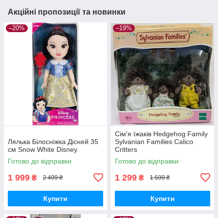
Акційні пропозиції та новинки
–20%
–19%
Сім'я їжаків Hedgehog Family
Лялька Білосніжка Дісней 35
Sylvanian Families Calico
см Snow White Disney
Critters
Готово до відправки
Готово до відправки
1 999
1 299
₴
₴
2 499 ₴
1 599 ₴
Купити
Купити