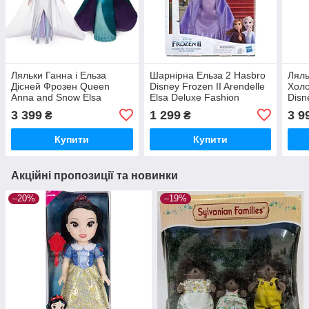
Ляльки Ганна і Ельза
Шарнірна Ельза 2 Hasbro
Ляль
Дісней Фрозен Queen
Disney Frozen II Arendelle
Холо
Anna and Snow Elsa
Elsa Deluxe Fashion
Disn
Frozen
Snow
3 399
1 299
3 9
₴
₴
Купити
Купити
Акційні пропозиції та новинки
–20%
–19%