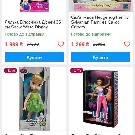
Сім'я їжаків Hedgehog Family
Лялька Білосніжка Дісней 35
Sylvanian Families Calico
см Snow White Disney
Critters
Готово до відправки
Готово до відправки
1 999
1 299
₴
₴
2 499 ₴
1 599 ₴
Купити
Купити
–17%
–17%