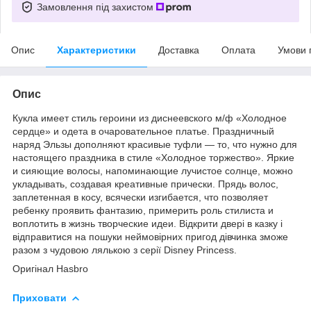
Замовлення під захистом
Опис
Характеристики
Доставка
Оплата
Умови 
Опис
Кукла имеет стиль героини из диснеевского м/ф «Холодное
сердце» и одета в очаровательное платье. Праздничный
наряд Эльзы дополняют красивые туфли — то, что нужно для
настоящего праздника в стиле «Холодное торжество». Яркие
и сияющие волосы, напоминающие лучистое солнце, можно
укладывать, создавая креативные прически. Прядь волос,
заплетенная в косу, всячески изгибается, что позволяет
ребенку проявить фантазию, примерить роль стилиста и
воплотить в жизнь творческие идеи. Відкрити двері в казку і
відправитися на пошуки неймовірних пригод дівчинка зможе
разом з чудовою лялькою з серії Disney Princess.
Оригінал Hasbro
Приховати