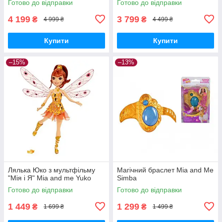
Готово до відправки
Готово до відправки
4 199
3 799
₴
₴
4 999 ₴
4 499 ₴
Купити
Купити
–15%
–13%
Лялька Юко з мультфільму
Магічний браслет Mia and Me
"Мія і Я" Mia and me Yuko
Sіmba
Готово до відправки
Готово до відправки
1 449
1 299
₴
₴
1 699 ₴
1 499 ₴