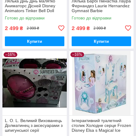
Лялька Дінь Дінь малятко
Лялька Барбі гімнастка Лаура
Аниматорс Дісней Disney
Фернандез Laurie Hernandez
Animators Tinker Bell Doll
Gymnast Barbie
Готово до відправки
Готово до відправки
2 499
2 499
₴
₴
2 999 ₴
2 999 ₴
Купити
Купити
–16%
–16%
L. O. L. Великий Вихованець
Інтерактивний туалетний
Долматинец з аксесуарами з
столик Холодне серце Frozen
шпигунської серії
Disney Elsa s Magical Ice
Vanity