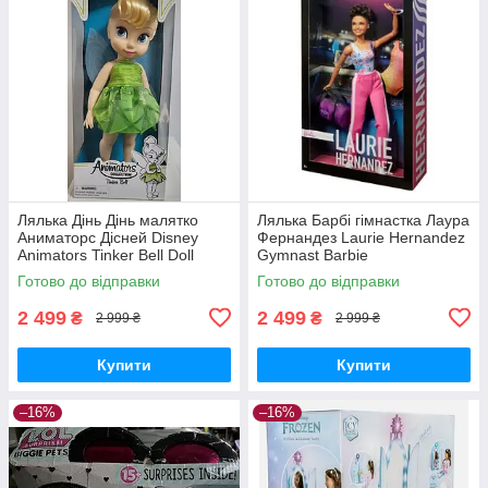
Лялька Дінь Дінь малятко
Лялька Барбі гімнастка Лаура
Аниматорс Дісней Disney
Фернандез Laurie Hernandez
Animators Tinker Bell Doll
Gymnast Barbie
Готово до відправки
Готово до відправки
2 499
2 499
₴
₴
2 999 ₴
2 999 ₴
Купити
Купити
–16%
–16%