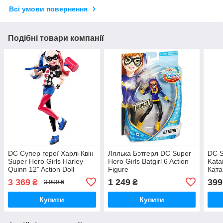
Всі умови повернення
Подібні товари компанії
DC Супер герої Харлі Квін
Лялька Бэтгерл DC Super
DC S
Super Hero Girls Harley
Hero Girls Batgirl 6 Action
Kata
Quinn 12" Action Doll
Figure
Ката
3 369
1 249
399
₴
₴
3 999 ₴
Купити
Купити