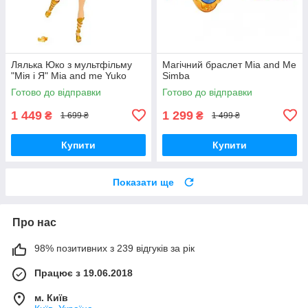
Лялька Юко з мультфільму
Магічний браслет Mia and Me
"Мія і Я" Mia and me Yuko
Sіmba
Готово до відправки
Готово до відправки
1 449
1 299
₴
₴
1 699 ₴
1 499 ₴
Купити
Купити
Показати ще
Про нас
98% позитивних з 239 відгуків за рік
Працює з 19.06.2018
м. Київ