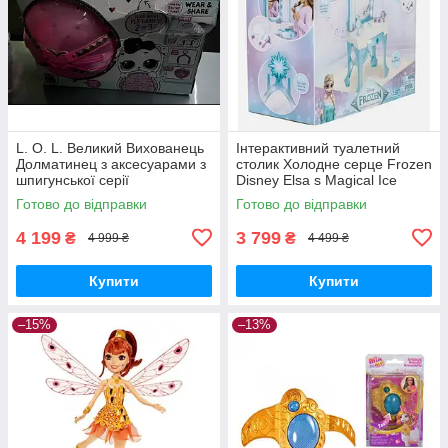
L. O. L. Великий Вихованець
Інтерактивний туалетний
Долматинец з аксесуарами з
столик Холодне серце Frozen
шпигунської серії
Disney Elsa s Magical Ice
Vanity
Готово до відправки
Готово до відправки
4 199
3 799
₴
₴
4 999 ₴
4 499 ₴
Купити
Купити
–15%
–13%