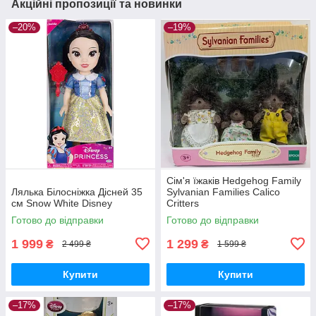
Акційні пропозиції та новинки
–20%
–19%
Сім'я їжаків Hedgehog Family
Лялька Білосніжка Дісней 35
Sylvanian Families Calico
см Snow White Disney
Critters
Готово до відправки
Готово до відправки
1 999
1 299
₴
₴
2 499 ₴
1 599 ₴
Купити
Купити
–17%
–17%