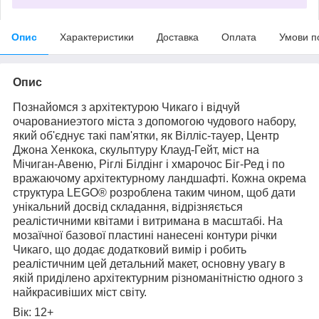
Опис
Характеристики
Доставка
Оплата
Умови п
Опис
Познайомся з архітектурою Чикаго і відчуй
очарованиеэтого міста з допомогою чудового набору,
який об'єднує такі пам'ятки, як Вілліс-тауер, Центр
Джона Хенкока, скульптуру Клауд-Гейт, міст на
Мічиган-Авеню, Ріглі Білдінг і хмарочос Біг-Ред і по
вражаючому архітектурному ландшафті. Кожна окрема
структура LEGO® розроблена таким чином, щоб дати
унікальний досвід складання, відрізняється
реалістичними квітами і витримана в масштабі. На
мозаїчної базової пластині нанесені контури річки
Чикаго, що додає додатковий вимір і робить
реалістичним цей детальний макет, основну увагу в
якій приділено архітектурним різноманітністю одного з
найкрасивіших міст світу.
Вік: 12+