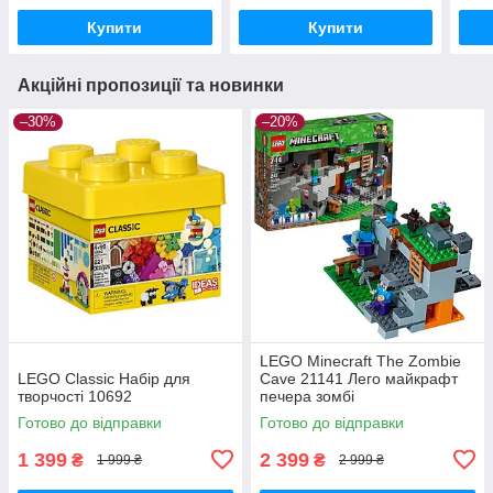
Купити
Купити
Акційні пропозиції та новинки
–30%
–20%
LEGO Minecraft The Zombie
LEGO Classic Набір для
Cave 21141 Лего майкрафт
творчості 10692
печера зомбі
Готово до відправки
Готово до відправки
1 399
2 399
₴
₴
1 999 ₴
2 999 ₴