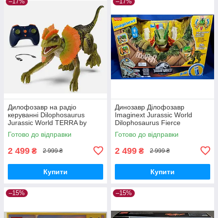
–17%
–17%
Дилофозавр на радіо
Динозавр Ділофозавр
керуванні Dilophosaurus
Imaginext Jurassic World
Jurassic World TERRA by
Dilophosaurus Fierce
Battat Remote Control
Launchin Lights SOUNDS
Готово до відправки
Готово до відправки
Dinosaur
2 499
2 499
₴
₴
2 999 ₴
2 999 ₴
Купити
Купити
–15%
–15%