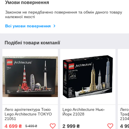
Умови повернення
Законом не передбачено повернення та обмін даного товару
належної якості
Всі умови повернення
Подібні товари компанії
Лего архітетектура Токіо
Lego Architecture Нью-
Лего
Lego Architecture TOKYO
Йорк 21028
Тра
21051
2104
4 699
2 999
4 9
₴
₴
5 499 ₴