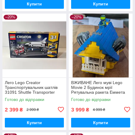
Купити
Купити
–20%
–20%
Лего Lego Creator
ВЖИВАНЕ Лего муві Lego
Транспортувальник шатлів
Movie 2 Будинок мрії
31091 Shuttle Transporter
Рятувальна ракета Еммета
70831 Emmet's Dream House
Готово до відправки
Готово до відправки
Rescue Rocket!
2 399
3 999
₴
₴
2 999 ₴
4 999 ₴
Купити
Купити