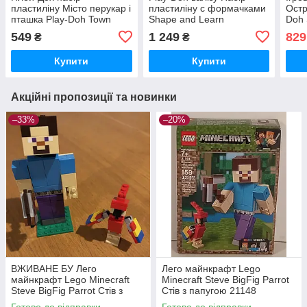
пластиліну Місто перукар і
пластиліну c формачками
Остр
пташка Play-Doh Town
Shape and Learn
Doh 
Hairdresser and Bird
Bone
549
1 249
829
₴
₴
Купити
Купити
Акційні пропозиції та новинки
–33%
–20%
ВЖИВАНЕ БУ Лего
Лего майнкрафт Lego
майнкрафт Lego Minecraft
Minecraft Steve BigFig Parrot
Steve BigFig Parrot Стів з
Стів з папугою 21148
папугою 21148
Готово до відправки
Готово до відправки