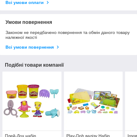
Всі умови оплати
Умови повернення
Законом не передбачено повернення та обмін даного товару
належної якості
Всі умови повернення
Подібні товари компанії
Плей-Дох набір
Play-Doh валізу Набір
Ігро