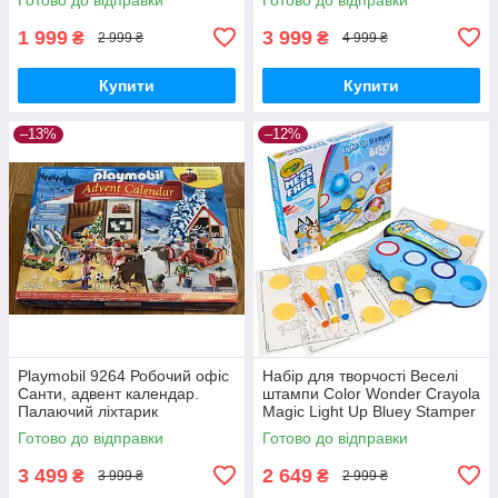
1 999
3 999
₴
₴
2 999 ₴
4 999 ₴
Купити
Купити
–13%
–12%
Playmobil 9264 Робочий офіс
Набір для творчості Веселі
Санти, адвент календар.
штампи Color Wonder Crayola
Палаючий ліхтарик
Magic Light Up Bluey Stamper
Art Set
Готово до відправки
Готово до відправки
3 499
2 649
₴
₴
3 999 ₴
2 999 ₴