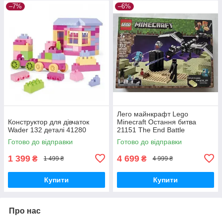
–7%
–6%
Лего майнкрафт Lego
Конструктор для дівчаток
Minecraft Остання битва
Wader 132 деталі 41280
21151 The End Battle
Готово до відправки
Готово до відправки
1 399
4 699
₴
₴
1 499 ₴
4 999 ₴
Купити
Купити
Про нас