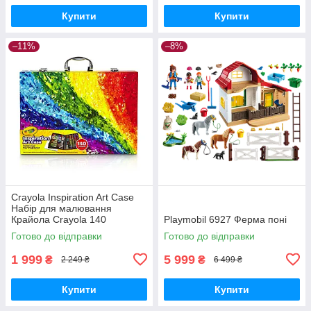
Купити
Купити
–11%
–8%
Crayola Inspiration Art Case
Набір для малювання
Крайола Crayola 140
Playmobil 6927 Ферма поні
Готово до відправки
Готово до відправки
1 999
5 999
₴
₴
2 249 ₴
6 499 ₴
Купити
Купити