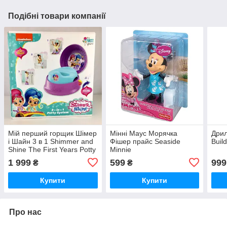
Подібні товари компанії
Мій перший горщик Шімер
Мінні Маус Морячка
Дрил
і Шайн 3 в 1 Shimmer and
Фішер прайс Seaside
Build
Shine The First Years Potty
Minnie
System
1 999
599
999
₴
₴
Купити
Купити
Про нас