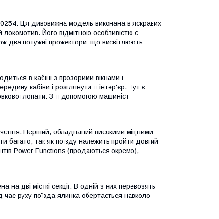
 10254. Ця дивовижна модель виконана в яскравих
 локомотив. Його відмітною особливістю є
кож два потужні прожектори, що висвітлюють
иться в кабіні з прозорими вікнами і
дину кабіни і розглянути її інтер'єр. Тут є
овкової лопати. З її допомогою машиніст
начення. Перший, обладнаний високими міцними
ти багато, так як поїзду належить пройти довгий
тів Power Functions (продаються окремо),
на дві місткі секції. В одній з них перевозять
Під час руху поїзда ялинка обертається навколо