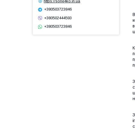
https://sone4ko.in.ua
+380503723846
В
+380502444593
к
в
+380503723846
ш
К
п
п
п
З
с
ш
н
З
і
с