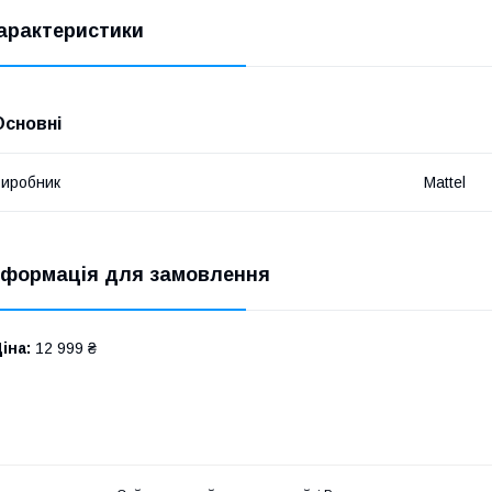
арактеристики
Основні
иробник
Mattel
нформація для замовлення
іна:
12 999 ₴