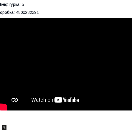
ініфігурка: 5
оробка: 480x282x91