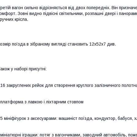
ретій вагон сильно відрізняється від двох попередніх. Він призначе
омфорт. Зовні видно підвісні світильники, розпашні двері і панорамн
ручних крісла.
озмір поїзда в зібраному вигляді становить 12х52х7 див.
акож у наборі присутні:
 16 закруглених рейок для створення круглого залізничного полотн
 платформа з лавкою і ліхтарним стовпом
 5 мініфігурок з аксесуарами: машиніст поїзда, кондуктор, бабуся, х
 мініатюрні іграшки: потяг з вагончиками, заводний автомобіль, по