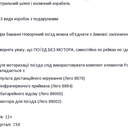
ітрильний шлюп і космічний корабель
 3 види коробок з подарунками
ри бажанні Новорічний поїзд можна об'єднати з Зимової залізничн
верніть увагу, що ПОЇЗД БЕЗ МОТОРА, самостійно по рейках не їд
ля моторизації поїзда слід використовувати комплект елементів
кладається з:
 пульта дистанційного керування (Лего 8879)
 інфрачервоного приймача (Лего 8884)
 батарейного відсіку (Лего 88000)
 мотора для поїзда (Лего 88002)
ік: 12+
еталі: 734