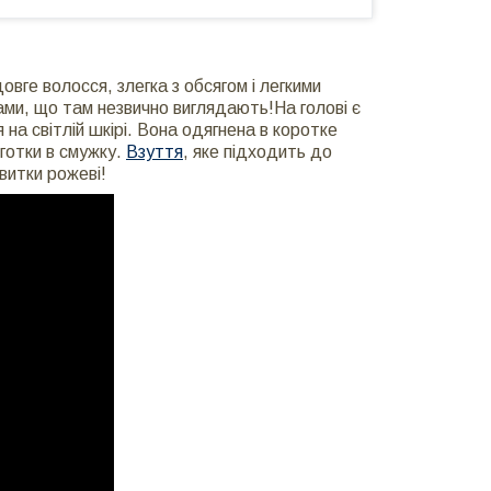
овге волосся, злегка з обсягом і легкими
ами, що там незвично виглядають!На голові є
 на світлій шкірі. Вона одягнена в коротке
лготки в смужку.
Взуття
, яке підходить до
завитки рожеві!