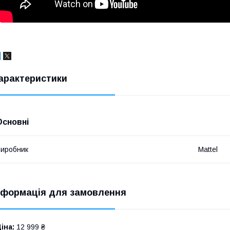
арактеристики
Основні
иробник
Mattel
нформація для замовлення
іна:
12 999 ₴