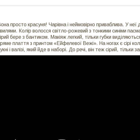
она просто красуня! Чарівна і неймовірно приваблива. У неї д
вилями. Колір волосся світло-рожевий з тонкими синіми пасм
ірий бере з бантиком. Макіяж легкий, тільки губки виділяються
ряме плаття з принтом «Ейфелевої Вежі». На ногах є сірі ко
укні і валізі, який йде в наборі. До речі, він теж сірий, тільки 