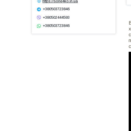
https://sone4ko.in.ua
+380503723846
+380502444593
В
+380503723846
х
с
п
с