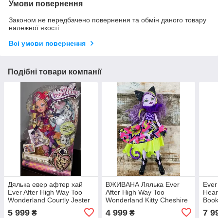
Умови повернення
Законом не передбачено повернення та обмін даного товару
належної якості
Всі умови повернення
Подібні товари компанії
Дялька евер афтер хай
ВЖИВАНА Лялька Ever
Ever 
Ever After High Way Too
After High Way Too
Hear
Wonderland Courtly Jester
Wonderland Kitty Cheshire
Book
Картлі Джестер
Кітті Чешир Дорога в
5 999
4 999
7 9
₴
₴
країну чудес