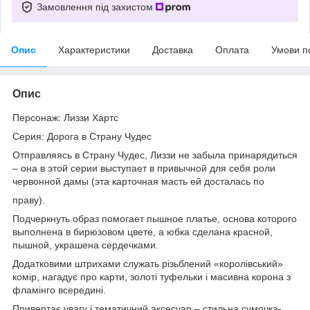
Замовлення під захистом
Опис
Характеристики
Доставка
Оплата
Умови п
Опис
Персонаж: Лиззи Хартс
Серия: Дорога в Страну Чудес
Отправляясь в Страну Чудес, Лиззи не забыла принарядиться
– она в этой серии выступает в привычной для себя роли
червонной дамы (эта карточная масть ей досталась по
праву).
Подчеркнуть образ помогает пышное платье, основа которого
выполнена в бирюзовом цвете, а юбка сделана красной,
пышной, украшена сердечками.
Додатковими штрихами служать різьблений «королівський»
комір, нагадує про карти, золоті туфельки і масивна корона з
фламінго всередині.
Привертає увагу і тематичний аксесуар – стильна сумочка-