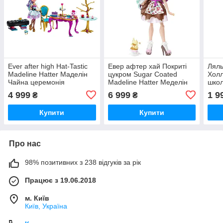
Ever after high Hat-Tastic
Евер афтер хай Покриті
Ляль
Madeline Hatter Маделін
цукром Sugar Coated
Холл
Чайна церемонія
Madeline Hatter Меделін
школ
Хаттер
Holl
4 999
6 999
1 9
₴
₴
Купити
Купити
Про нас
98% позитивних з 238 відгуків за рік
Працює з 19.06.2018
м. Київ
Київ, Україна