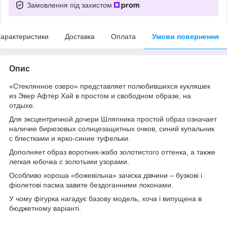
Замовлення під захистом
арактеристики
Доставка
Оплата
Умови повернення
Опис
«Стеклянное озеро» представляет полюбившихся кукляшек
из Эвер Афтер Хай в простом и свободном образе, на
отдыхе.
Для эксцентричной дочери Шляпника простой образ означает
наличие бирюзовых солнцезащитных очков, синий купальник
с блестками и ярко-синие туфельки.
Дополняет образ воротник-жабо золотистого оттенка, а также
легкая юбочка с золотыми узорами.
Особливо хороша «божевільна» зачіска дівчини – бузкові і
фіолетові пасма завите бездоганними локонами.
У чому фігурка нагадує базову модель, хоча і випущена в
бюджетному варіанті.