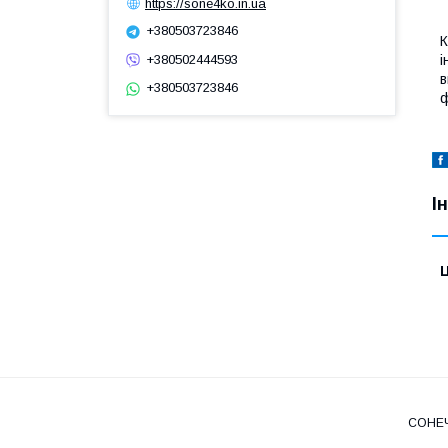
https://sone4ko.in.ua
+380503723846
К
+380502444593
і
в
+380503723846
ф
І
Ц