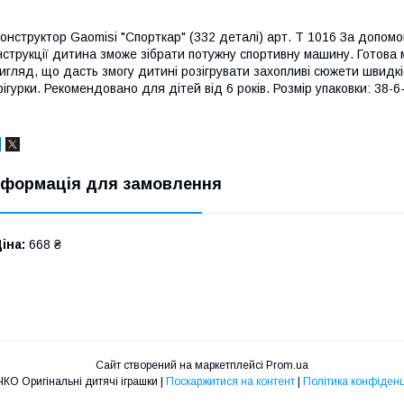
онструктор Gaomisi "Спорткар" (332 деталі) арт. Т 1016 За допом
нструкції дитина зможе зібрати потужну спортивну машину. Готова
игляд, що дасть змогу дитині розігрувати захопливі сюжети швидкіс
ігурки. Рекомендовано для дітей від 6 років. Розмір упаковки: 38-6
нформація для замовлення
іна:
668 ₴
Сайт створений на маркетплейсі
Prom.ua
СОНЕЧКО Оригінальні дитячі іграшки |
Поскаржитися на контент
|
Політика конфіденц