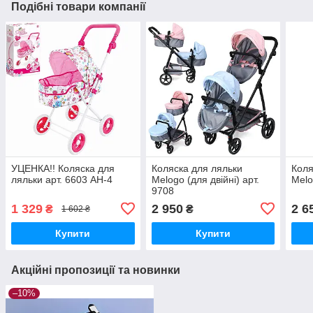
Подібні товари компанії
УЦЕНКА!! Коляска для
Коляска для ляльки
Коля
ляльки арт. 6603 AH-4
Melogo (для двійні) арт.
Melo
9708
1 329
2 950
2 6
₴
₴
1 602 ₴
Купити
Купити
Акційні пропозиції та новинки
–10%