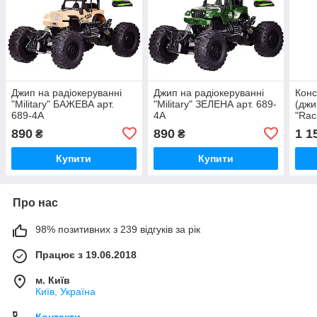
Джип на радіокеруванні
Джип на радіокеруванні
Кон
"Military" БАЖЕВА арт.
"Military" ЗЕЛЕНА арт. 689-
(джи
689-4A
4A
"Rac
дета
890
890
1 1
₴
₴
Купити
Купити
Про нас
98% позитивних з 239 відгуків за рік
Працює з 19.06.2018
м. Київ
Київ, Україна
Контакти