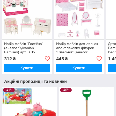
Набір меблів "Гостійка"
Набір меблів для ляльок
Дитя
(аналог Sylvanian
або флакових фігурок
Fami
Families) арт. B 05
"Спальня" (аналог
Bedr
Sylvanian families) арт. E
312
445
1 4
₴
₴
02
Купити
Купити
Акційні пропозиції та новинки
–41%
–40%