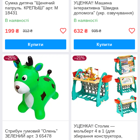
Сумка дитяча "Щенячий
УЦЕНКА!! Машина
патруль. КРЕПЫШ" арт. M
інтерактивна "Швидка
18431
допомога" (укр. озвучування)
арт. 46349
В наявності
В наявності
199
632
₴
₴
312 ₴
935 ₴
Купити
Купити
–25%
–21%
УЦЕНКА!! Столик —
Стрибун гумовий "Олень"
мольберт 4 в 1 (для
ЗЕЛЕНИЙ арт. З 65478
збирання конструктора,