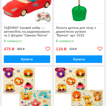
УЦЕНКА!! Ігровий набір —
Лопата дитяча для піску з
автомобіль на радіокеруванні
дерев'яною ручкою
та 2 фігурки "Свинка Пеппа"
"Bamsic" арт. 0153
(Peppa Pig) арт. 000-1
В наявності
В наявності
475
134
₴
₴
801 ₴
223 ₴
Купити
Купити
–38%
–38%