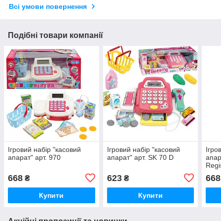
Всі умови повернення
Подібні товари компанії
Ігровий набір "касовий
Ігровий набір "касовий
Ігро
апарат" арт. 970
апарат" арт. SK 70 D
апар
Regi
668
623
668
₴
₴
Купити
Купити