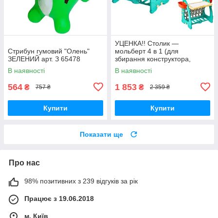
УЦЕНКА!! Столик —
Стрибун гумовий "Олень"
мольберт 4 в 1 (для
ЗЕЛЕНИЙ арт. З 65478
збирання конструктора,
малювання, книжкова
В наявності
В наявності
полиця) арт. S 075
564
1 853
₴
₴
757 ₴
2 359 ₴
Купити
Купити
Показати ще
Про нас
98% позитивних з 239 відгуків за рік
Працює з 19.06.2018
м. Київ