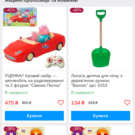
Акційні пропозиції та новинки
–41%
–40%
УЦЕНКА!! Ігровий набір —
Лопата дитяча для піску з
автомобіль на радіокеруванні
дерев'яною ручкою
та 2 фігурки "Свинка Пеппа"
"Bamsic" арт. 0153
(Peppa Pig) арт. 000-1
В наявності
В наявності
475
134
₴
₴
801 ₴
223 ₴
Купити
Купити
–38%
–38%