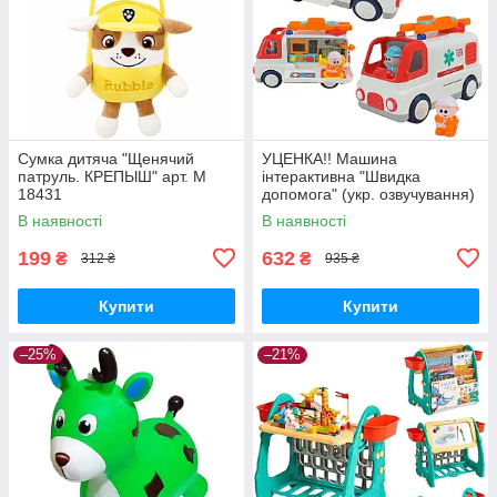
Сумка дитяча "Щенячий
УЦЕНКА!! Машина
патруль. КРЕПЫШ" арт. M
інтерактивна "Швидка
18431
допомога" (укр. озвучування)
арт. 46349
В наявності
В наявності
199
632
₴
₴
312 ₴
935 ₴
Купити
Купити
–25%
–21%