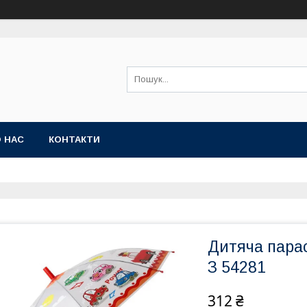
 НАС
КОНТАКТИ
Дитяча пара
З 54281
312 ₴