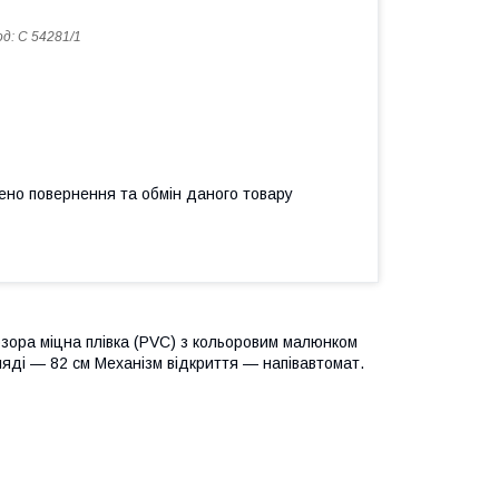
од:
С 54281/1
ено повернення та обмін даного товару
зора міцна плівка (PVC) з кольоровим малюнком
гляді — 82 см Механізм відкриття — напівавтомат.