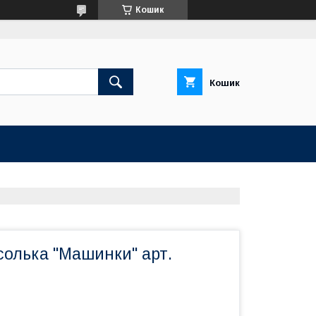
Кошик
Кошик
солька "Машинки" арт.