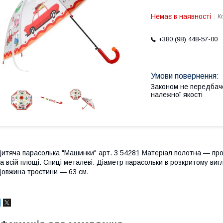
Немає в наявності
К
+380 (98) 448-57-00
Законом не передбач
належної якості
итяча парасолька "Машинки" арт. З 54281 Матеріал полотна — про
а всій площі. Спиці металеві. Діаметр парасольки в розкритому ви
овжина тростини — 63 см.