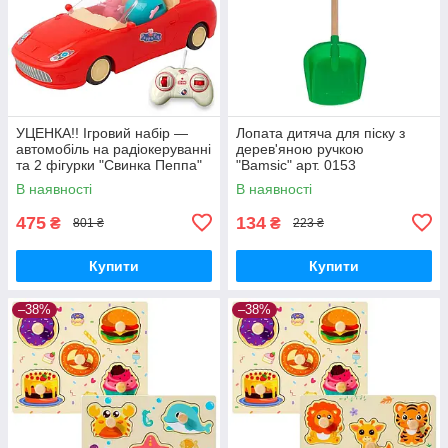
УЦЕНКА!! Ігровий набір —
Лопата дитяча для піску з
автомобіль на радіокеруванні
дерев'яною ручкою
та 2 фігурки "Свинка Пеппа"
"Bamsic" арт. 0153
(Peppa Pig) арт. 000-1
В наявності
В наявності
475
134
₴
₴
801 ₴
223 ₴
Купити
Купити
–38%
–38%