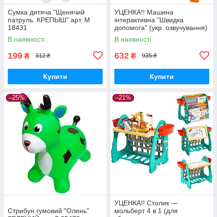
Сумка дитяча "Щенячий
УЦЕНКА!! Машина
патруль. КРЕПЫШ" арт. M
інтерактивна "Швидка
18431
допомога" (укр. озвучування)
арт. 46349
В наявності
В наявності
199
632
₴
₴
312 ₴
935 ₴
Купити
Купити
–25%
–21%
УЦЕНКА!! Столик —
Стрибун гумовий "Олень"
мольберт 4 в 1 (для