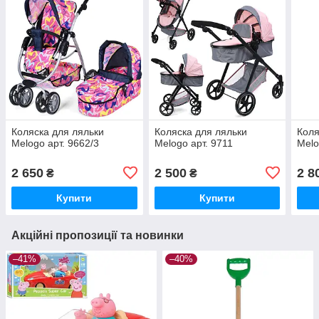
Коляска для ляльки
Коляска для ляльки
Коля
Melogo арт. 9662/3
Melogo арт. 9711
Melo
2 650
2 500
2 8
₴
₴
Купити
Купити
Акційні пропозиції та новинки
–41%
–40%