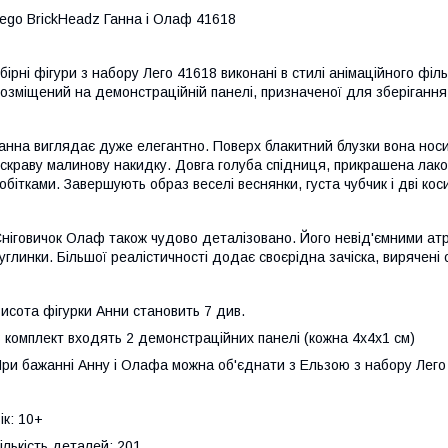
ego BrickHeadz Ганна і Олаф 41618
бірні фігури з набору Лего 41618 виконані в стилі анімаційного фі
озміщений на демонстраційній панелі, призначеної для зберіганн
анна виглядає дуже елегантно. Поверх блакитний блузки вона носи
скраву малинову накидку. Довга голуба спідниця, прикрашена лак
обітками. Завершують образ веселі веснянки, густа чубчик і дві кос
ніговичок Олаф також чудово деталізовано. Його невід'ємними атриб
углинки. Більшої реалістичності додає своєрідна зачіска, вирячені о
исота фігурки Анни становить 7 див.
 комплект входять 2 демонстраційних панелі (кожна 4х4х1 см)
ри бажанні Анну і Олафа можна об'єднати з Ельзою з набору Лего
ік: 10+
ількість деталей: 201