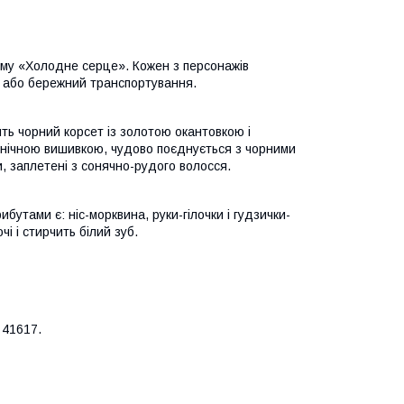
льму «Холодне серце». Кожен з персонажів
я або бережний транспортування.
ть чорний корсет із золотою окантовкою і
онічною вишивкою, чудово поєднується з чорними
и, заплетені з сонячно-рудого волосся.
утами є: ніс-морквина, руки-гілочки і гудзички-
чі і стирчить білий зуб.
 41617.