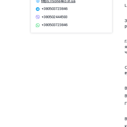
https://sone4ko.in.ua
L
+380503723846
+380502444593
З
+380503723846
р
Г
я
ч
С
в
В
В
П
В
К