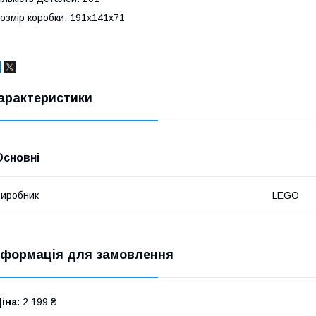
озмір коробки: 191x141x71
арактеристики
Основні
иробник
LEGO
нформація для замовлення
іна:
2 199 ₴