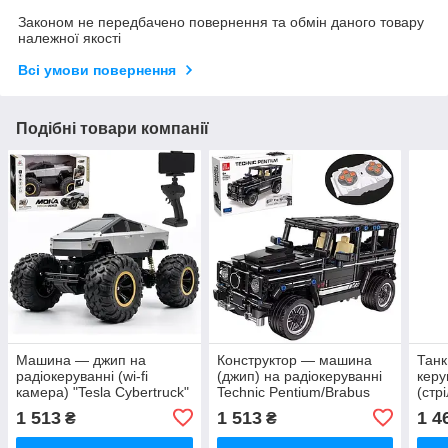
Законом не передбачено повернення та обмін даного товару
належної якості
Всі умови повернення
Подібні товари компанії
Машина — джип на
Конструктор — машина
Танк
радіокеруванні (wi-fi
(джип) на радіокеруванні
керу
камера) "Tesla Cybertruck"
Technic Pentium/Brabus
(стр
арт. 2192
(484 деталі) арт. FF 10031
ОРА
1 513
1 513
1 4
₴
₴