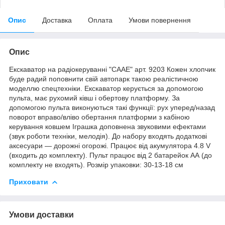
Опис
Доставка
Оплата
Умови повернення
Опис
Екскаватор на радіокеруванні "CAAE" арт. 9203 Кожен хлопчик
буде радий поповнити свій автопарк такою реалістичною
моделлю спецтехніки. Екскаватор керується за допомогою
пульта, має рухомий ківш і обертову платформу. За
допомогою пульта виконуються такі функції: рух уперед/назад
поворот вправо/вліво обертання платформи з кабіною
керування ковшем Іграшка доповнена звуковими ефектами
(звук роботи техніки, мелодія). До набору входять додаткові
аксесуари — дорожні огорожі. Працює від акумулятора 4.8 V
(входить до комплекту). Пульт працює від 2 батарейок АА (до
комплекту не входять). Розмір упаковки: 30-13-18 см
Приховати
Умови доставки