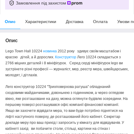
Замовлення під захистом
Опис
Характеристики
Доставка
Оплата
Умови п
Опис
Lego Town Hall 10224
новинка
2012 року здивує своїм масштабом і
красою дітей, а й дорослих.
Конструктор
Лего 10224 складається з
2766 міцних деталей і 8 мініфігурок. Серед серді мініфігурок lego ви
зустрінете різні професії — журналіст, мер, реєстр мера, швейцарських,
молодят, і дітлахів.
Лего конструктор 10224 "Трихповерхова ратуша" обладнаний
сходовими майданчиками, дзвоньнею з годинником, а через оглядове
вікно, яке розташоване на даху, можна оглянути будівлю зсередини. На
першому поверсі розташувався офіс компанії фінансової компанії.
Якщо ви захочете відвідати мера, то вам буде потрібно піднятися на
ліфті наступного поверху, де розташований його кабінет. Секретар
докладе меру про ваш прихід і запросить у кімнату для відвідувачів. У
кабінеті захід ви побачите столи, стільці, картини на стінах і