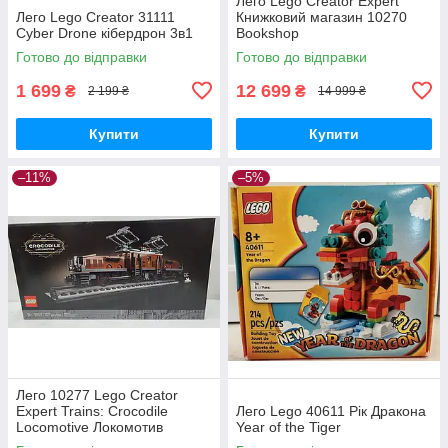
Лего Lego Creator Expert
Лего Lego Creator 31111
Книжковий магазин 10270
Cyber Drone кібердрон 3в1
Bookshop
Готово до відправки
Готово до відправки
1 699
12 699
₴
₴
2 199 ₴
14 999 ₴
Купити
Купити
–11%
–5%
Лего 10277 Lego Creator
Expert Trains: Crocodile
Лего Lego 40611 Рік Дракона
Locomotive Локомотив
Year of the Tiger
Крокодил