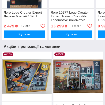
Лего Lego Creator Expert
Лего 10277 Lego Creator
Лего
Дерево бонсай 10281
Expert Trains: Crocodile
Icon
Locomotive Локомотив
102
Крокодил
2 479
13 299
9 9
₴
₴
2 799 ₴
14 999 ₴
Купити
Купити
Акційні пропозиції та новинки
–23%
–15%