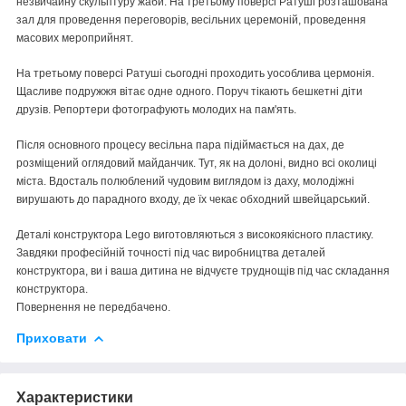
незвичайну скульптуру жаби. На третьому поверсі Ратуші розташована
зал для проведення переговорів, весільних церемоній, проведення
масових мероприйнят.
На третьому поверсі Ратуші сьогодні проходить уособлива цермонія.
Щасливе подружжя вітає одне одного. Поруч тікають бешкетні діти
друзів. Репортери фотографують молодих на пам'ять.
Після основного процесу весільна пара підіймається на дах, де
розміщений оглядовий майданчик. Тут, як на долоні, видно всі околиці
міста. Вдосталь полюблений чудовим виглядом із даху, молодіжні
вирушають до парадного входу, де їх чекає обходний швейцарський.
Деталі конструктора Lego виготовляються з високоякісного пластику.
Завдяки професійній точності під час виробництва деталей
конструктора, ви і ваша дитина не відчуєте труднощів під час складання
конструктора.
Повернення не передбачено.
Приховати
Характеристики