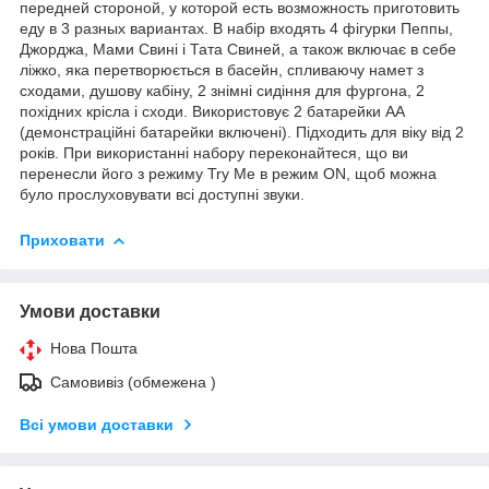
передней стороной, у которой есть возможность приготовить
еду в 3 разных вариантах. В набір входять 4 фігурки Пеппы,
Джорджа, Мами Свині і Тата Свиней, а також включає в себе
ліжко, яка перетворюється в басейн, спливаючу намет з
сходами, душову кабіну, 2 знімні сидіння для фургона, 2
похідних крісла і сходи. Використовує 2 батарейки АА
(демонстраційні батарейки включені). Підходить для віку від 2
років. При використанні набору переконайтеся, що ви
перенесли його з режиму Try Me в режим ON, щоб можна
було прослуховувати всі доступні звуки.
Приховати
Умови доставки
Нова Пошта
Самовивіз (обмежена )
Всі умови доставки