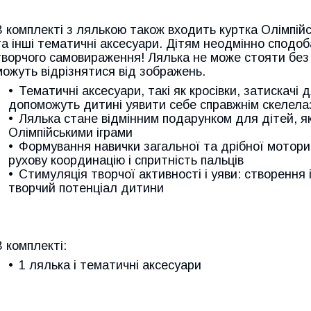
В комплекті з лялькою
також входить куртка Олімпійс
та інші тематичні аксесуари. Дітям неодмінно сподо
творчого самовираження! Лялька не може стояти без
можуть відрізнятися від зображень.
Тематичні аксесуари, такі як кросівки, затискачі 
допоможуть дитині уявити себе справжнім скелел
Лялька стане відмінним подарунком для дітей, як
Олімпійськими іграми
Формування навички загальної та дрібної моторик
рухову координацію і спритність пальців
Стимуляція творчої активності і уяви: створення 
творчий потенціал дитини
В комплекті:
1 лялька і тематичні аксесуари