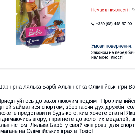
Немає в наявності
К
+380 (98) 448-57-00
Законом не передбач
належної якості
Шарнірна лялька Барбі Альпіністка Олімпійські ігри 
Приєднуйтесь до захоплюючим подіям
Про
лимпийск
дітей займатися спортом, зберігаючи дух дружби, солі
можете представити будь-кого, ким хочете стати! Я
піднімаючись вгору, і прагнете до золотих медалей,
альпіністом. Лялька Барбі у своїй екіпіровці для спор
змагань на Олімпійських іграх в Токіо!