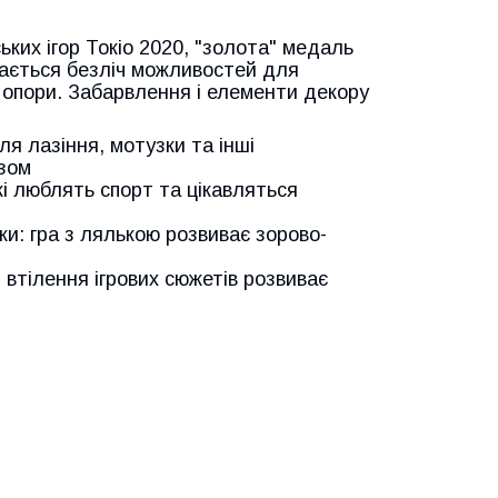
ьких ігор Токіо 2020, "золота" медаль
бається безліч можливостей для
 опори. Забарвлення і елементи декору
для лазіння, мотузки та інші
азом
і люблять спорт та цікавляться
и: гра з лялькою розвиває зорово-
і втілення ігрових сюжетів розвиває