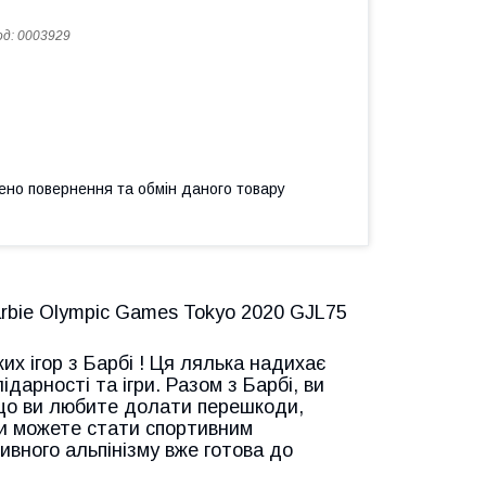
од:
0003929
ено повернення та обмін даного товару
Barbie Olympic Games Tokyo 2020 GJL75
их ігор з Барбі
!
Ця лялька надихає
дарності та ігри. Разом з Барбі, ви
кщо ви любите долати перешкоди,
 ви можете стати спортивним
тивного альпінізму вже готова до