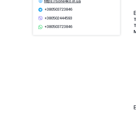
https://sone4ko.in.ua
+380503723846
+380502444593
+380503723846