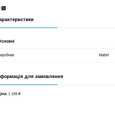
арактеристики
Основні
иробник
Mattel
нформація для замовлення
іна:
1 199 ₴