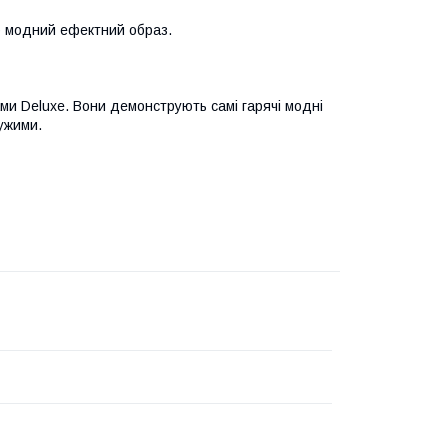
ер модний ефектний образ.
ами Deluxe. Вони демонструють самі гарячі модні
дужими.