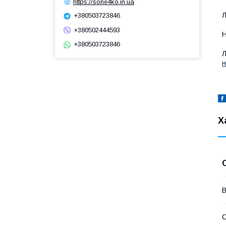
https://sone4ko.in.ua
Л
+380503723846
+380502444593
Н
+380503723846
Л
н
Х
В