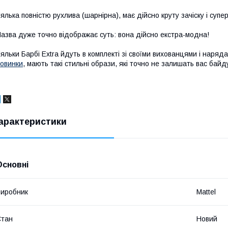
ялька повністю рухлива (шарнірна), має дійсно круту зачіску і суп
азва дуже точно відображає суть: вона дійсно екстра-модна!
яльки Барбі Extra йдуть в комплекті зі своїми вихованцями і наряд
овинки
, мають такі стильні образи, які точно не залишать вас бай
арактеристики
Основні
иробник
Mattel
Стан
Новий