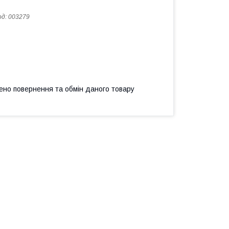
од:
003279
ено повернення та обмін даного товару