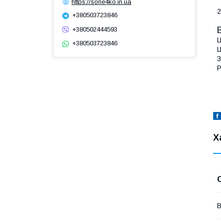
https://sone4ko.in.ua
2
+380503723846
+380502444593
Ц
+380503723846
Ц
З
Р
Х
В