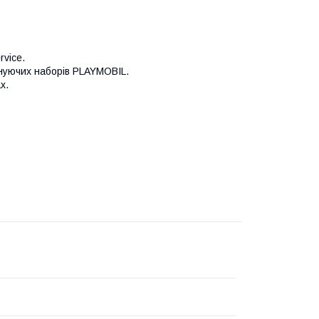
vice.
існуючих наборів PLAYMOBIL.
х.