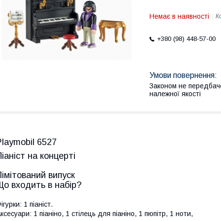
Немає в наявності
К
+380 (98) 448-57-00
Законом не передбач
належної якості
Playmobil 6527
Піаніст на концерті
Лімітований випуск
Що входить в набір?
ігурки: 1 піаніст.
ксесуари: 1 піаніно, 1 стілець для піаніно, 1 пюпітр, 1 ноти,