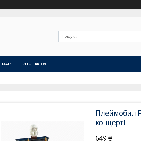
 НАС
КОНТАКТИ
Плеймобил Pl
концерті
649 ₴