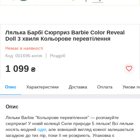
Лялька Барбі Сюрприз Barbie Color Reveal
Doll 3 хвиля Кольорове перевтілення
Немає в наявності
Код: 001696-копія
Роздріб
1 099
₴
Опис
Характеристики
Доставка
Оплата
Умови п
Опис
Ляльки Barbіe "Кольорове перевтілення" — розпакуйте
сюрпризи! У новій колекції Сили природи 5 ляльок! Всі ляльки
носять модний
одяг
, але зовнішній вигляд кожної залишається
загадкою до тих пір, поки її не розкриють. Упаковка є