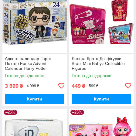
Адвент-календар Гаррі
Лялька братц Дві фігурки
Поттер Funko Advent
Bratz Mini Babyz Collectible
Calendar Harry Potter
Figures
Готово до відправки
Готово до відправки
3 699
449
₴
₴
4 999 ₴
599 ₴
Купити
Купити
–25%
–25%