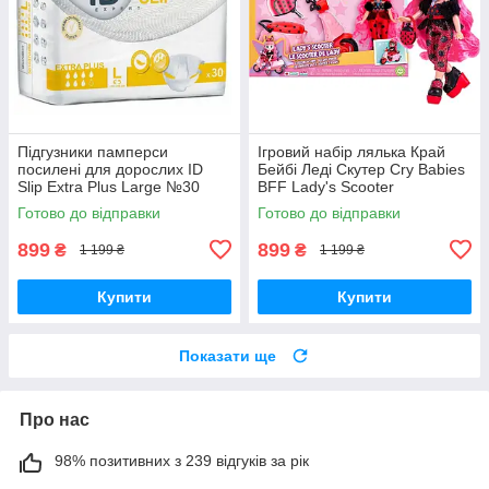
Підгузники памперси
Ігровий набір лялька Край
посилені для дорослих ID
Бейбі Леді Скутер Cry Babies
Slip Extra Plus Large №30
BFF Lady's Scooter
розмір L 115см-155 см
Готово до відправки
Готово до відправки
899
899
₴
₴
1 199 ₴
1 199 ₴
Купити
Купити
Показати ще
Про нас
98% позитивних з 239 відгуків за рік