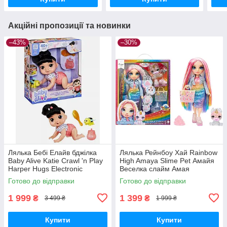
Акційні пропозиції та новинки
–43%
–30%
Лялька Бебі Елайв бджілка
Лялька Рейнбоу Хай Rainbow
Baby Alive Katie Crawl 'n Play
High Amaya Slime Pet Амайя
Harper Hugs Electronic
Веселка слайм Амая
Crawling
Готово до відправки
Готово до відправки
1 999
1 399
₴
₴
3 499 ₴
1 999 ₴
Купити
Купити