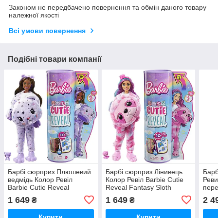
Законом не передбачено повернення та обмін даного товару
належної якості
Всі умови повернення
Подібні товари компанії
Барбі сюрприз Плюшевий
Барбі сюрприз Лінивець
Барб
ведмідь Колор Ревіл
Колор Ревіл Barbie Cutie
Реви
Barbie Cutie Reveal
Reveal Fantasy Sloth
пере
Fantasy Teddy Bear
в па
1 649
1 649
2 4
₴
₴
Reve
Купити
Купити