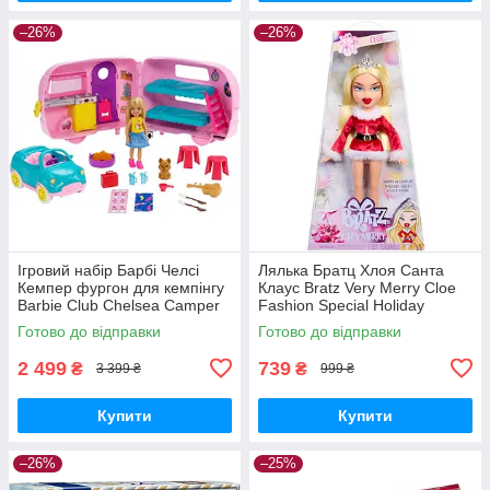
–26%
–26%
Ігровий набір Барбі Челсі
Лялька Братц Хлоя Санта
Кемпер фургон для кемпінгу
Клаус Bratz Very Merry Cloe
Barbie Club Chelsea Camper
Fashion Special Holiday
Готово до відправки
Готово до відправки
2 499
739
₴
₴
3 399 ₴
999 ₴
Купити
Купити
–26%
–25%