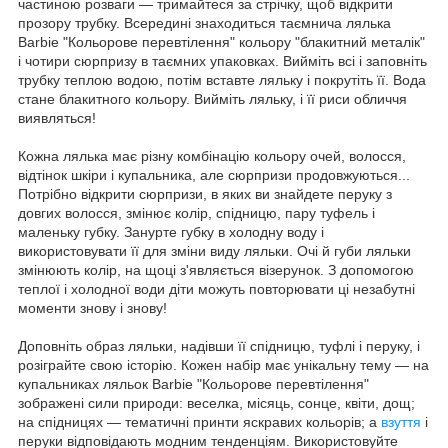
частиною розваги — тримайтеся за стрічку, щоб відкрити
прозору трубку. Всередині знаходиться таємнича лялька
Barbie "Кольорове перевтілення" кольору "блакитний металік"
і чотири сюрпризу в таємних упаковках. Вийміть всі і заповніть
трубку теплою водою, потім вставте ляльку і покрутіть її. Вода
стане блакитного кольору. Вийміть ляльку, і її риси обличчя
виявляться!
Кожна лялька має різну комбінацію кольору очей, волосся,
відтінок шкіри і купальника, але сюрпризи продовжуються...
Потрібно відкрити сюрпризи, в яких ви знайдете перуку з
довгих волосся, змінює колір, спідницю, пару туфель і
маленьку губку. Занурте губку в холодну воду і
використовувати її для зміни виду ляльки. Очі й губи ляльки
змінюють колір, на щоці з'являється візерунок. З допомогою
теплої і холодної води діти можуть повторювати ці незабутні
моменти знову і знову!
Доповніть образ ляльки, надівши її спідницю, туфлі і перуку, і
розіграйте свою історію. Кожен набір має унікальну тему — на
купальниках ляльок Barbie "Кольорове перевтілення"
зображені сили природи: веселка, місяць, сонце, квіти, дощ;
на спідницях — тематичні принти яскравих кольорів; а
взуття
і
перуки відповідають модним тенденціям. Використовуйте