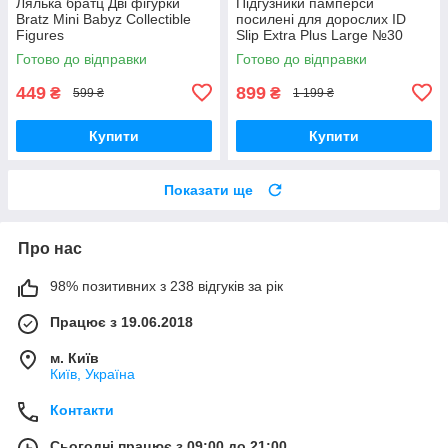
Лялька братц Дві фігурки
Підгузники памперси
Bratz Mini Babyz Collectible
посилені для дорослих ID
Figures
Slip Extra Plus Large №30
розмір L 115см-155 см
Готово до відправки
Готово до відправки
449
899
₴
₴
599 ₴
1 199 ₴
Купити
Купити
Показати ще
Про нас
98% позитивних з 238 відгуків за рік
Працює з 19.06.2018
м. Київ
Київ, Україна
Контакти
Сьогодні працює з 09:00 до 21:00