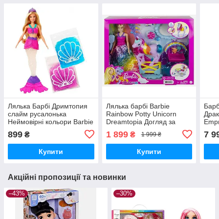
Лялька Барбі Дримтопия
Лялька барбі Barbie
Барб
слайм русалонька
Rainbow Potty Unicorn
Драк
Неймовірні кольори Barbie
Dreamtopia Догляд за
Empr
Dreamtopia Slime Mermaid
єдінорогом з Дрімтопії
899
1 899
7 9
₴
₴
1 999 ₴
(GTG01)
Купити
Купити
Акційні пропозиції та новинки
–43%
–30%