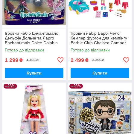
Ігровий набір Енчантималс
Ігровий набір Барбі Челсі
Дельфін Дольче та Ларго
Кемпер фургон для кемпінгу
Enchantimals Dolce Dolphin
Barbie Club Chelsea Camper
Largo FKV55
Готово до відправки
Готово до відправки
1 299
2 499
₴
₴
1 799 ₴
3 399 ₴
Купити
Купити
–26%
–26%