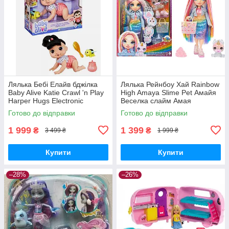
Лялька Бебі Елайв бджілка
Лялька Рейнбоу Хай Rainbow
Baby Alive Katie Crawl 'n Play
High Amaya Slime Pet Амайя
Harper Hugs Electronic
Веселка слайм Амая
Crawling
Готово до відправки
Готово до відправки
1 999
1 399
₴
₴
3 499 ₴
1 999 ₴
Купити
Купити
–28%
–26%