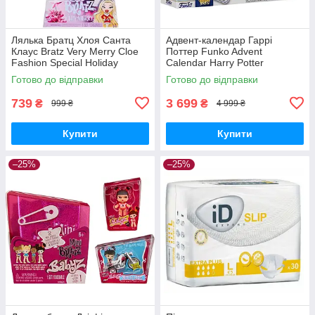
Лялька Братц Хлоя Санта
Адвент-календар Гаррі
Клаус Bratz Very Merry Cloe
Поттер Funko Advent
Fashion Special Holiday
Calendar Harry Potter
Готово до відправки
Готово до відправки
739
3 699
₴
₴
999 ₴
4 999 ₴
Купити
Купити
–25%
–25%