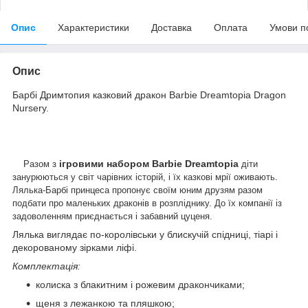
Опис
Характеристики
Доставка
Оплата
Умови п
Опис
Барбі Дримтопия казковий дракон Barbie Dreamtopia Dragon
Nursery.
ігровими набором Barbie Dreamtopia
Разом з
діти
занурюються у світ чарівних історій, і їх казкові мрії оживають.
Лялька-Барбі принцеса пропонує своїм юним друзям разом
подбати про маленьких драконів в розпліднику. До їх компанії із
задоволенням приєднається і забавний цуценя.
Лялька виглядає по-королівськи у блискучій спідниці, тіарі і
декорованому зірками ліфі.
Комплектація:
колиска з блакитним і рожевим дракончиками;
щеня з лежанкою та пляшкою;