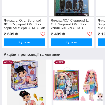
Лялька L. O. L. Surprise!
Лялька ЛОЛ Сюрприз! L.
Ляль
ЛОЛ Сюрприз! ОМГ 2 -я
O. L Surprise! ОМГ 2 -я
Surp
серія АльтГерл O. M. G. alt
хвиля Бізі Бібі O. M. G
Міс 
Grrrl Fashion Doll
Fashion Busy B. B.
Miss
2 699
2 499
2 1
₴
₴
Dol
Купити
Купити
Акційні пропозиції та новинки
–43%
–30%