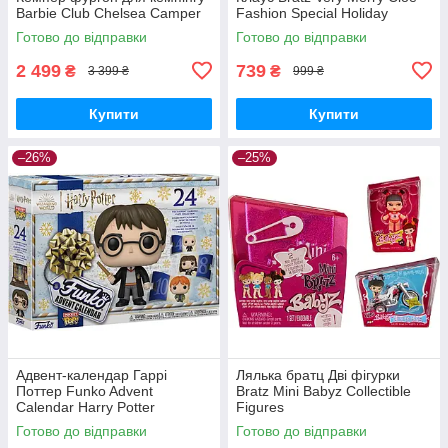
Barbie Club Chelsea Camper
Fashion Special Holiday
Готово до відправки
Готово до відправки
2 499
739
₴
₴
3 399 ₴
999 ₴
Купити
Купити
–26%
–25%
Адвент-календар Гаррі
Лялька братц Дві фігурки
Поттер Funko Advent
Bratz Mini Babyz Collectible
Calendar Harry Potter
Figures
Готово до відправки
Готово до відправки