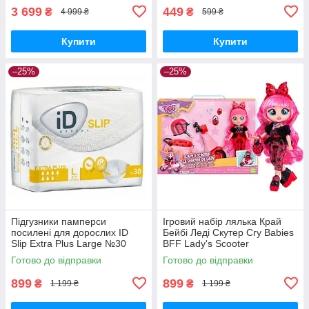
3 699
449
₴
₴
4 999 ₴
599 ₴
Купити
Купити
–25%
–25%
Підгузники памперси
Ігровий набір лялька Край
посилені для дорослих ID
Бейбі Леді Скутер Cry Babies
Slip Extra Plus Large №30
BFF Lady's Scooter
розмір L 115см-155 см
Готово до відправки
Готово до відправки
899
899
₴
₴
1 199 ₴
1 199 ₴