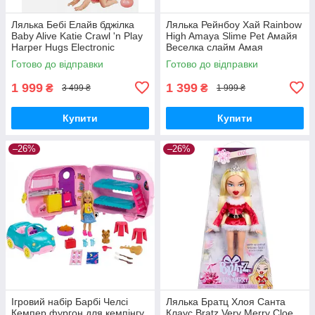
Лялька Бебі Елайв бджілка
Лялька Рейнбоу Хай Rainbow
Baby Alive Katie Crawl 'n Play
High Amaya Slime Pet Амайя
Harper Hugs Electronic
Веселка слайм Амая
Crawling
Готово до відправки
Готово до відправки
1 999
1 399
₴
₴
3 499 ₴
1 999 ₴
Купити
Купити
–26%
–26%
Ігровий набір Барбі Челсі
Лялька Братц Хлоя Санта
Кемпер фургон для кемпінгу
Клаус Bratz Very Merry Cloe