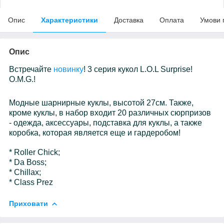
Опис
Характеристики
Доставка
Оплата
Умови 
Опис
Встречайте
новинку
! 3 серия кукол L.O.L Surprise!
O.M.G.!
Модные шарнирные куклы, высотой 27см. Также,
кроме куклы, в набор входит 20 различных сюрпризов
- одежда, аксессуары, подставка для куклы, а также
коробка, которая является еще и гардеробом!
* Roller Chick;
* Da Boss;
* Chillax;
* Class Prez
Приховати