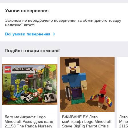
Умови повернення
Законом не передбачено повернення та обмін даного товару
належної якості
Всі умови повернення
Подібні товари компанії
Лего майнкрафт Lego
ВЖИВАНЕ БУ Лего
Лего
Minecraft Розплідник панд
майнкрафт Lego Minecraft
Mine
21158 The Panda Nursery
Steve BigFig Parrot Стів з
2115