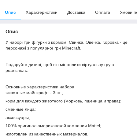
Опис
Характеристики
Доставка
Оплата
Умови п
Опис
У наборі три фігурки з кормом: Свинка, Овечка, Коровка - це
персонажі з популярної гри Minecraft.
Подаруйте дитині, щоб він міг втілити віртуальну гру в
реальність.
Основные характеристики набора
животные майнкрафт - 3шт ;
корм для каждого животного (морковь, пшеница и трава);
сменные лица;
аксессуары;
100% оригинал американской компании Mattel;
изготовлен из качественных материалов.