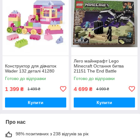
Лего майнкрафт Lego
Конструктор для дівчаток
Minecraft Остання битва
Wader 132 деталі 41280
21151 The End Battle
Готово до відправки
Готово до відправки
1 399
4 699
₴
₴
1 499 ₴
4 999 ₴
Купити
Купити
Про нас
98% позитивних з 238 відгуків за рік