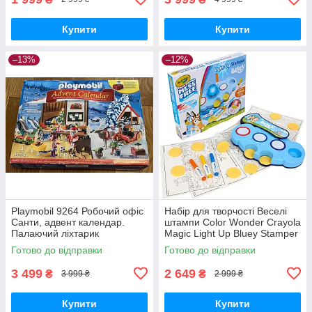
Купити
Купити
–13%
–12%
Playmobil 9264 Робочий офіс
Набір для творчості Веселі
Санти, адвент календар.
штампи Color Wonder Crayola
Палаючий ліхтарик
Magic Light Up Bluey Stamper
Art Set
Готово до відправки
Готово до відправки
3 499
2 649
₴
₴
3 999 ₴
2 999 ₴
Купити
Купити