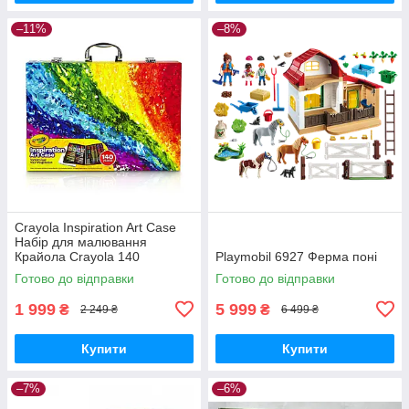
–11%
–8%
Crayola Inspiration Art Case
Набір для малювання
Крайола Crayola 140
Playmobil 6927 Ферма поні
Готово до відправки
Готово до відправки
1 999
5 999
₴
₴
2 249 ₴
6 499 ₴
Купити
Купити
–7%
–6%