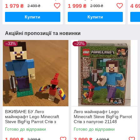
папугою 21148
1 979
1 999
4 6
₴
₴
2 499 ₴
2 999 ₴
Купити
Купити
Акційні пропозиції та новинки
–33%
–20%
ВЖИВАНЕ БУ Лего
Лего майнкрафт Lego
майнкрафт Lego Minecraft
Minecraft Steve BigFig Parrot
Steve BigFig Parrot Стів з
Стів з папугою 21148
папугою 21148
Готово до відправки
Готово до відправки
1 999
3 999
₴
₴
2 999 ₴
4 999 ₴