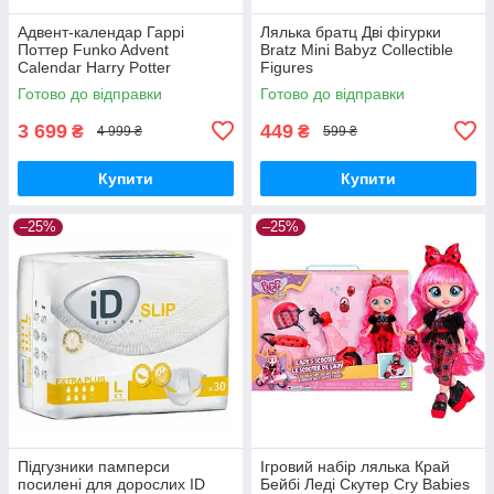
Адвент-календар Гаррі
Лялька братц Дві фігурки
Поттер Funko Advent
Bratz Mini Babyz Collectible
Calendar Harry Potter
Figures
Готово до відправки
Готово до відправки
3 699
449
₴
₴
4 999 ₴
599 ₴
Купити
Купити
–25%
–25%
Підгузники памперси
Ігровий набір лялька Край
посилені для дорослих ID
Бейбі Леді Скутер Cry Babies