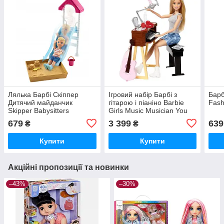
Лялька Барбі Скіппер
Ігровий набір Барбі з
Барб
Дитячий майданчик
гітарою і піаніно Barbie
Fash
Skipper Babysitters
Girls Music Musician You
Can Be Anything
679
3 399
639
₴
₴
Купити
Купити
Акційні пропозиції та новинки
–43%
–30%