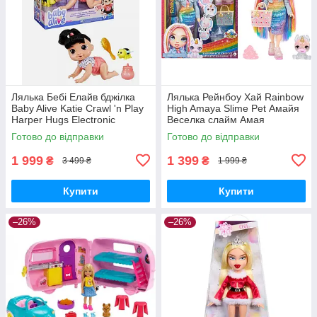
Лялька Бебі Елайв бджілка
Лялька Рейнбоу Хай Rainbow
Baby Alive Katie Crawl 'n Play
High Amaya Slime Pet Амайя
Harper Hugs Electronic
Веселка слайм Амая
Crawling
Готово до відправки
Готово до відправки
1 999
1 399
₴
₴
3 499 ₴
1 999 ₴
Купити
Купити
–26%
–26%