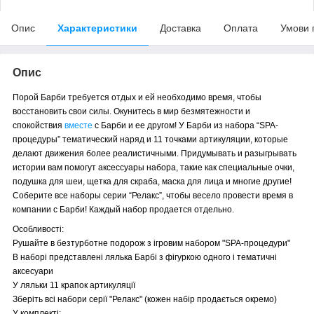
Опис
Характеристики
Доставка
Оплата
Умови 
Опис
Порой Барби требуется отдых и ей необходимо время, чтобы
восстановить свои силы. Окунитесь в мир безмятежности и
спокойствия
вместе
с Барби и ее другом! У Барби из набора “SPA-
процедуры” тематический наряд и 11 точками артикуляции, которые
делают движения более реалистичными. Придумывать и разыгрывать
истории вам помогут аксессуары набора, такие как специальные очки,
подушка для шеи, щетка для скраба, маска для лица и многие другие!
Соберите все наборы серии “Релакс”, чтобы весело провести время в
компании с Барби! Каждый набор продается отдельно.
Особливості:
Рушайте в безтурботне подорож з ігровим набором "SPA-процедури"
В наборі представлені лялька Барбі з фігуркою одного і тематичні
аксесуари
У ляльки 11 крапок артикуляції
Зберіть всі набори серії "Релакс" (кожен набір продається окремо)
У комплекті: