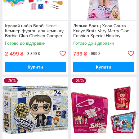
Ігровий набір Барбі Челсі
Лялька Братц Хлоя Санта
Кемпер фургон для кемпінгу
Клаус Bratz Very Merry Cloe
Barbie Club Chelsea Camper
Fashion Special Holiday
Готово до відправки
Готово до відправки
2 499
739
₴
₴
3 399 ₴
999 ₴
Купити
Купити
–26%
–25%