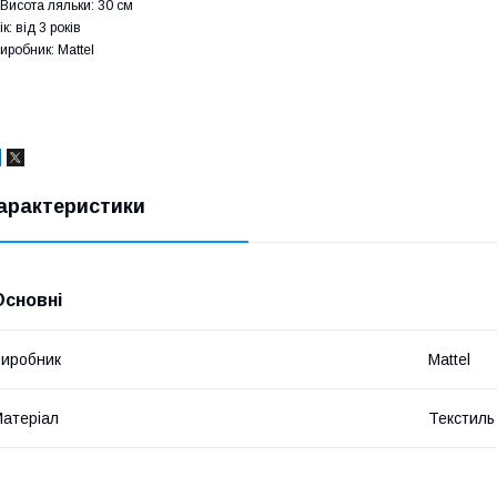
Висота ляльки: 30 см
ік: від 3 років
иробник: Mattel
арактеристики
Основні
иробник
Mattel
атеріал
Текстиль