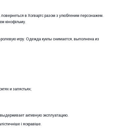
 повернеться в Хогвартс разом з улюбленим персонажем.
оєм кінофільму.
о-ролевую игру. Одежда куклы снимается, выполнена из
октях и запястьях;
 выдерживает активную эксплуатацию.
алістичніше і яскравіше.