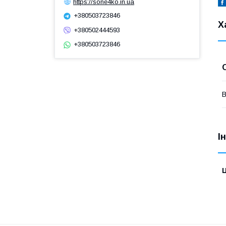
https://sone4ko.in.ua
+380503723846
Х
+380502444593
+380503723846
В
І
Ц