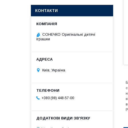
КОНТАКТИ
СОНЕЧКО Оригінальні дитячі
іграшки
Київ, Україна
Б
с
н
+380 (98) 448-57-00
к
в
Р