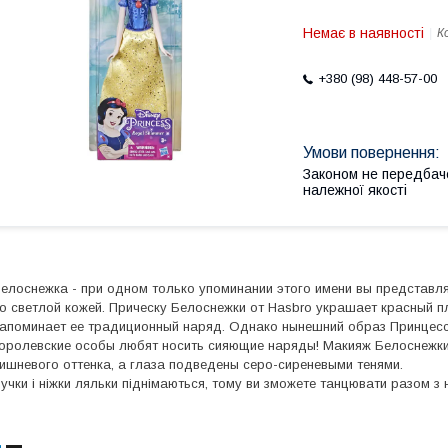
Немає в наявності
К
+380 (98) 448-57-00
Законом не передбач
належної якості
елоснежка - при одном только упоминании этого имени вы представл
о светлой кожей. Прическу Белоснежки от Hasbro украшает красный п
апоминает ее традиционный наряд. Однако нынешний образ Принцесс
оролевские особы любят носить сияющие наряды! Макияж Белоснежк
ишневого оттенка, а глаза подведены серо-сиреневыми тенями.
учки і ніжки ляльки піднімаються, тому ви зможете танцювати разом 