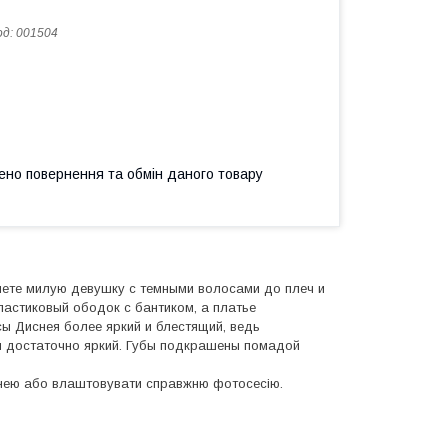
од:
001504
ено повернення та обмін даного товару
яете милую девушку с темными волосами до плеч и
ластиковый ободок с бантиком, а платье
ы Диснея более яркий и блестящий, ведь
и достаточно яркий. Губы подкрашены помадой
з нею або влаштовувати справжню фотосесію.