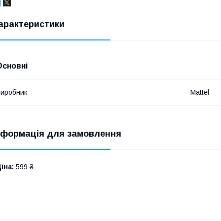
арактеристики
Основні
иробник
Mattel
нформація для замовлення
іна:
599 ₴