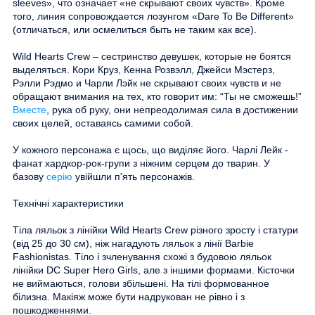
sleeves», что означает «не скрывают своих чувств». Кроме
того, линия сопровождается лозунгом «Dare To Be Different»
(отличаться, или осмелиться быть не таким как все).
Wild Hearts Crew – сестринство девушек, которые не боятся
выделяться. Кори Круз, Кенна Розвэлл, Джейси Мэстерз,
Рэлли Рэдмо и Чарли Лэйк не скрывают своих чувств и не
обращают внимания на тех, кто говорит им: “Ты не сможешь!”
Вместе
, рука об руку, они непреодолимая сила в достижении
своих целей, оставаясь самими собой.
У кожного персонажа є щось, що виділяє його. Чарлі Лейк -
фанат хардкор-рок-групи з ніжним серцем до тварин. У
базову
серію
увійшли п'ять персонажів.
Технічні характеристики
Тіла ляльок з лінійки Wild Hearts Crew різного зросту і статури
(від 25 до 30 см), ніж нагадують ляльок з лінії Barbie
Fashionistas. Тіло і зчленування схожі з будовою ляльок
лінійки DC Super Hero Girls, але з іншими формами. Кісточки
не виймаються, голови збільшені. На тілі формованное
білизна. Макіяж може бути надрукован не рівно і з
пошкодженнями.