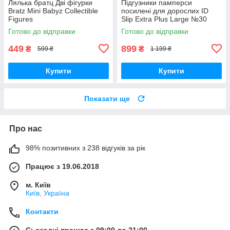
Лялька братц Дві фігурки
Підгузники памперси
Bratz Mini Babyz Collectible
посилені для дорослих ID
Figures
Slip Extra Plus Large №30
розмір L 115см-155 см
Готово до відправки
Готово до відправки
449
899
₴
₴
599 ₴
1 199 ₴
Купити
Купити
Показати ще
Про нас
98% позитивних з 238 відгуків за рік
Працює з 19.06.2018
м. Київ
Київ, Україна
Контакти
Сьогодні працює з 09:00 до 21:00