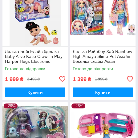
Лялька Бебі Елайв бджілка
Лялька Рейнбоу Хай Rainbow
Baby Alive Katie Crawl 'n Play
High Amaya Slime Pet Амайя
Harper Hugs Electronic
Веселка слайм Амая
Crawling
Готово до відправки
Готово до відправки
1 999
1 399
₴
₴
3 499 ₴
1 999 ₴
Купити
Купити
–28%
–26%