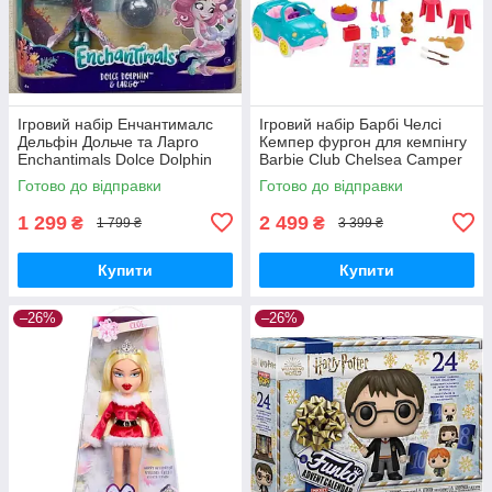
Ігровий набір Енчантималс
Ігровий набір Барбі Челсі
Дельфін Дольче та Ларго
Кемпер фургон для кемпінгу
Enchantimals Dolce Dolphin
Barbie Club Chelsea Camper
Largo FKV55
Готово до відправки
Готово до відправки
1 299
2 499
₴
₴
1 799 ₴
3 399 ₴
Купити
Купити
–26%
–26%