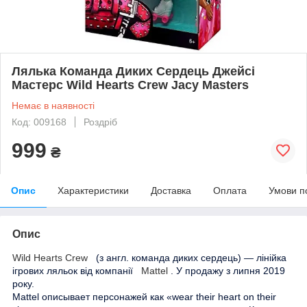
Лялька Команда Диких Сердець Джейсі
Мастерс Wild Hearts Crew Jacy Masters
Немає в наявності
Код: 009168
Роздріб
999
₴
Опис
Характеристики
Доставка
Оплата
Умови п
Опис
Wild Hearts Crew
(з англ. команда диких сердець) — лінійка
ігрових ляльок від компанії
Mattel
. У продажу з липня 2019
року.
Mattel описывает персонажей как «wear their heart on their