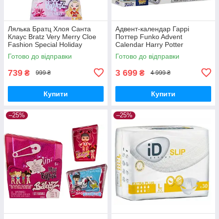
Лялька Братц Хлоя Санта
Адвент-календар Гаррі
Клаус Bratz Very Merry Cloe
Поттер Funko Advent
Fashion Special Holiday
Calendar Harry Potter
Готово до відправки
Готово до відправки
739
3 699
₴
₴
999 ₴
4 999 ₴
Купити
Купити
–25%
–25%