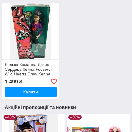
Лялька Команда Диких
Сердець Кенна Росвеллі
Wild Hearts Crew Kenna
Roswell
1 499
₴
Купити
Акційні пропозиції та новинки
–43%
–30%