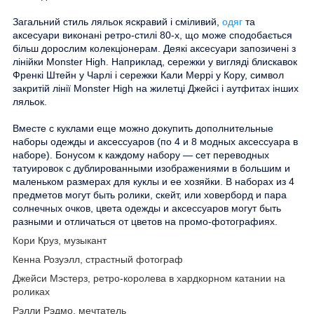
Загальний стиль ляльок яскравий і сміливий,
одяг
та
аксесуари виконані ретро-стилі 80-х, що може сподобається
більш дорослим колекціонерам. Деякі аксесуари запозичені з
лінійки Monster High. Наприклад, сережки у вигляді блискавок
Френкі Штейн у Чарлі і сережки Кали Меррі у Кору, символ
закритій лінії Monster High на жилетці Джейсі і аутфитах інших
ляльок.
Вместе с куклами еще можно докупить дополнительные
наборы одежды и аксессуаров (по 4 и 8 модных аксессуара в
наборе). Бонусом к каждому набору — сет переводных
татуировок с дублированными изображениями в большим и
маленьком размерах для куклы и ее хозяйки. В наборах из 4
предметов могут быть ролики, скейт, или ховерборд и пара
солнечных очков, цвета одежды и аксессуаров могут быть
разными и отличаться от цветов на промо-фотографиях.
Кори Круз, музыкант
Кенна Розуэлл, страстный фотограф
Джейси Мэстерз, ретро-королева в хардкорном катании на
роликах
Рэлли Рэдмо, мечтатель