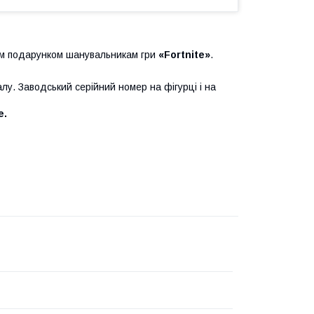
нім подарунком шанувальникам
гри
«
Fortnite
»
.
алу. Заводський серійний номер на фігурці і на
e.