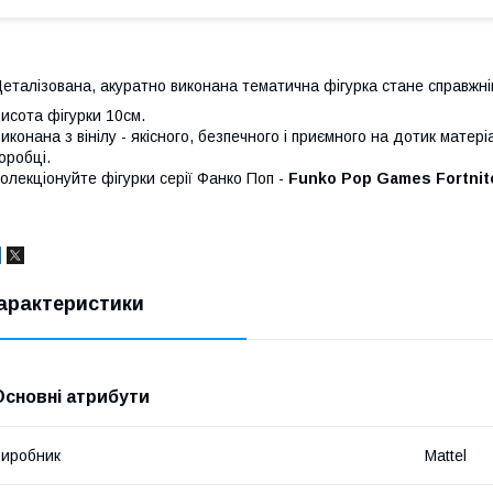
еталізована, акуратно виконана тематична фігурка стане справж
исота фігурки 10см.
иконана з вінілу - якісного, безпечного і приємного на дотик матері
оробці.
олекціонуйте фігурки серії Фанко Поп -
Funko Pop Games Fortnit
арактеристики
Основні атрибути
иробник
Mattel