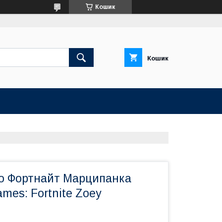
Кошик
Кошик
ко Фортнайт Марципанка
mes: Fortnite Zoey