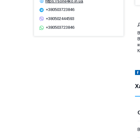
https://sone4ko.in.ua
+380503723846
+380502444593
Д
+380503723846
В
В
к
К
Х
В