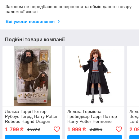
Законом не передбачено повернення та обмін даного товару
належної якості
Всі умови повернення
Подібні товари компанії
Лялька Гаррі Поттер
Лялька Герміона
Ляль
Рубеус Гегрід Harry Potter
Грейнджер Гаррі Поттер
Волд
Rubeus Hagrid Dragon
Harry Potter Hermoine
Lord
Granger
1 799
1 999
2 0
₴
₴
1 999 ₴
2 299 ₴