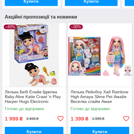
Купити
Купити
Акційні пропозиції та новинки
–43%
–30%
Лялька Бебі Елайв бджілка
Лялька Рейнбоу Хай Rainbow
Baby Alive Katie Crawl 'n Play
High Amaya Slime Pet Амайя
Harper Hugs Electronic
Веселка слайм Амая
Crawling
Готово до відправки
Готово до відправки
1 999
1 399
₴
₴
3 499 ₴
1 999 ₴
Купити
Купити