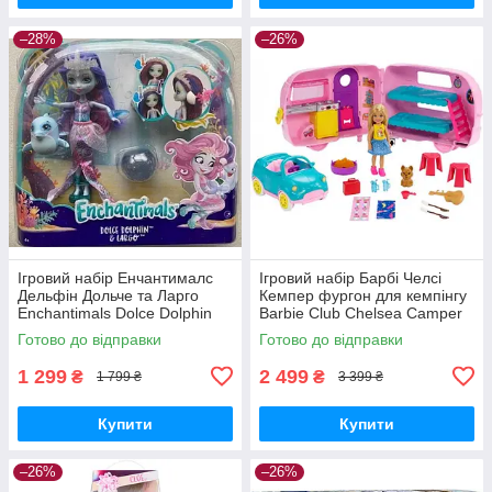
–28%
–26%
Ігровий набір Енчантималс
Ігровий набір Барбі Челсі
Дельфін Дольче та Ларго
Кемпер фургон для кемпінгу
Enchantimals Dolce Dolphin
Barbie Club Chelsea Camper
Largo FKV55
Готово до відправки
Готово до відправки
1 299
2 499
₴
₴
1 799 ₴
3 399 ₴
Купити
Купити
–26%
–26%