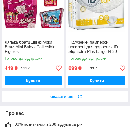
Лялька братц Дві фігурки
Підгузники памперси
Bratz Mini Babyz Collectible
посилені для дорослих ID
Figures
Slip Extra Plus Large №30
розмір L 115см-155 см
Готово до відправки
Готово до відправки
449
899
₴
₴
599 ₴
1 199 ₴
Купити
Купити
Показати ще
Про нас
98% позитивних з 238 відгуків за рік