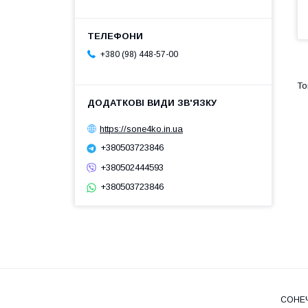
+380 (98) 448-57-00
https://sone4ko.in.ua
+380503723846
+380502444593
+380503723846