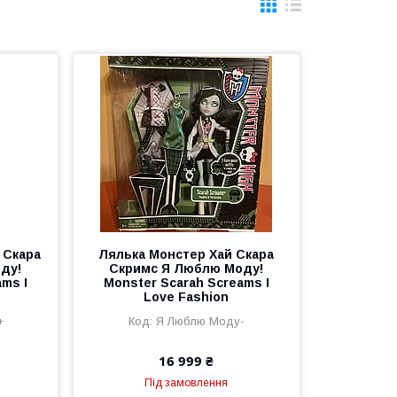
 Скара
Лялька Монстер Хай Скара
ду!
Скримс Я Люблю Моду!
ms I
Monster Scarah Screams I
Love Fashion
+
Я Люблю Моду-
16 999 ₴
Під замовлення